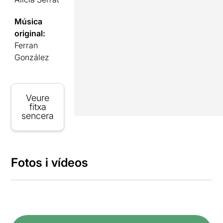
Música
original:
Ferran
González
Veure
fitxa
sencera
Fotos i vídeos