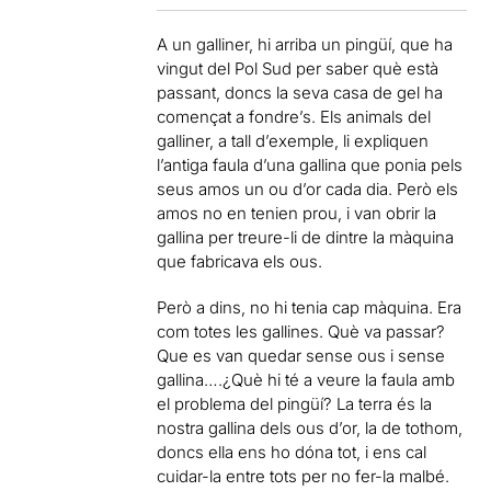
A un galliner, hi arriba un pingüí, que ha
vingut del Pol Sud per saber què està
passant, doncs la seva casa de gel ha
començat a fondre’s. Els animals del
galliner, a tall d’exemple, li expliquen
l’antiga faula d’una gallina que ponia pels
seus amos un ou d’or cada dia. Però els
amos no en tenien prou, i van obrir la
gallina per treure-li de dintre la màquina
que fabricava els ous.
Però a dins, no hi tenia cap màquina. Era
com totes les gallines. Què va passar?
Que es van quedar sense ous i sense
gallina….¿Què hi té a veure la faula amb
el problema del pingüí? La terra és la
nostra gallina dels ous d’or, la de tothom,
doncs ella ens ho dóna tot, i ens cal
cuidar-la entre tots per no fer-la malbé.