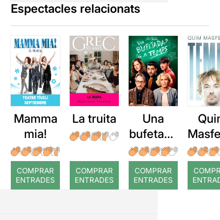
Espectacles relacionats
Mamma
La truita
Una
Qui
mia!
bufetada
Masfe
a temps
r: Te
COMPRAR
COMPRAR
COMPRAR
COMP
ENTRADES
ENTRADES
ENTRADES
ENTRA