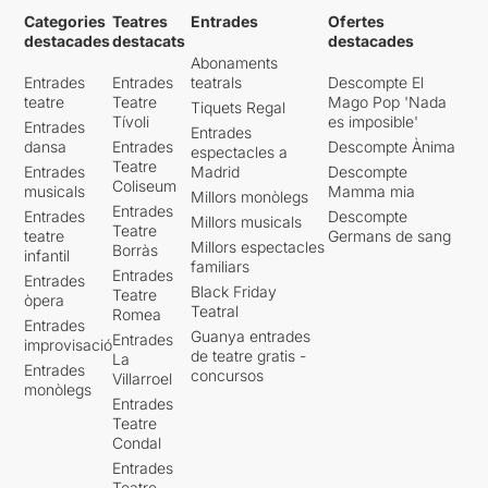
Categories
Teatres
Entrades
Ofertes
destacades
destacats
destacades
Abonaments
Entrades
Entrades
teatrals
Descompte El
teatre
Teatre
Mago Pop 'Nada
Tiquets Regal
Tívoli
es imposible'
Entrades
Entrades
dansa
Entrades
Descompte Ànima
espectacles a
Teatre
Entrades
Madrid
Descompte
Coliseum
musicals
Mamma mia
Millors monòlegs
Entrades
Entrades
Descompte
Millors musicals
Teatre
teatre
Germans de sang
Millors espectacles
Borràs
infantil
familiars
Entrades
Entrades
Black Friday
Teatre
òpera
Teatral
Romea
Entrades
Guanya entrades
Entrades
improvisació
de teatre gratis -
La
Entrades
concursos
Villarroel
monòlegs
Entrades
Teatre
Condal
Entrades
Teatre