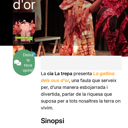
d'or
Deixa
la
teva
opinió
La
cia La trepa
presenta
La gallina
dels ous d’or
, una faula que serveix
per, d’una manera esbojarrada i
divertida, parlar de la riquesa que
suposa per a tots nosaltres la terra on
vivim.
Sinopsi