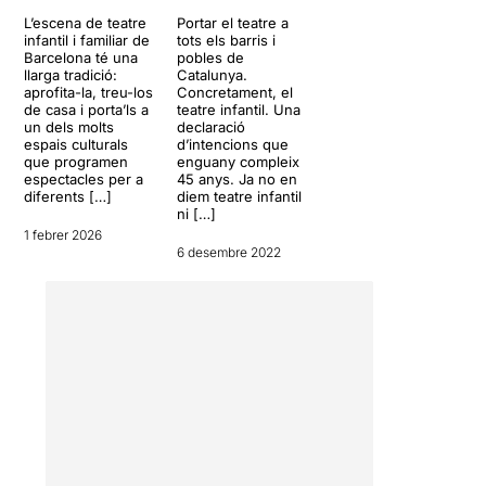
L’escena de teatre
Portar el teatre a
infantil i familiar de
tots els barris i
Barcelona té una
pobles de
llarga tradició:
Catalunya.
aprofita-la, treu-los
Concretament, el
de casa i porta’ls a
teatre infantil. Una
un dels molts
declaració
espais culturals
d’intencions que
que programen
enguany compleix
espectacles per a
45 anys. Ja no en
diferents […]
diem teatre infantil
ni […]
1 febrer 2026
6 desembre 2022