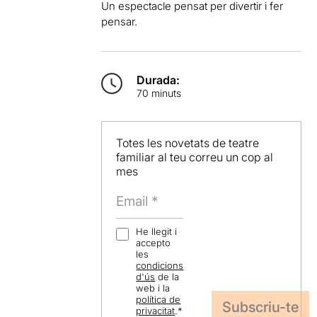
Un espectacle pensat per divertir i fer
pensar.
Durada:
70 minuts
Totes les novetats de teatre
familiar al teu correu un cop al
mes
He llegit i
accepto
les
condicions
d'ús
de la
web i la
política de
privacitat
.
*