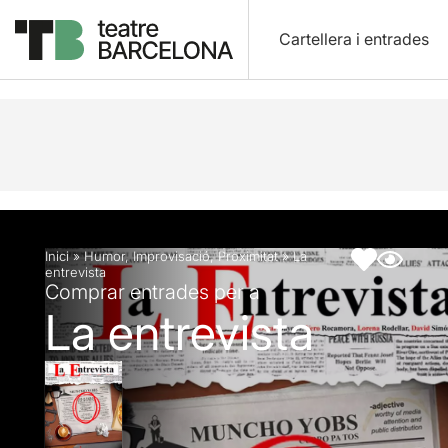
Cartellera i entrades
Descripció
Fitxa artística
Inici
»
Humor
,
Improvisació
,
Proximitat
»
La
entrevista
Comprar entrades per a
La entrevista