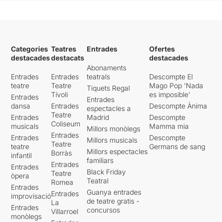
Categories
Teatres
Entrades
Ofertes
destacades
destacats
destacades
Abonaments
Entrades
Entrades
teatrals
Descompte El
teatre
Teatre
Mago Pop 'Nada
Tiquets Regal
Tívoli
es imposible'
Entrades
Entrades
dansa
Entrades
Descompte Ànima
espectacles a
Teatre
Entrades
Madrid
Descompte
Coliseum
musicals
Mamma mia
Millors monòlegs
Entrades
Entrades
Descompte
Millors musicals
Teatre
teatre
Germans de sang
Millors espectacles
Borràs
infantil
familiars
Entrades
Entrades
Black Friday
Teatre
òpera
Teatral
Romea
Entrades
Guanya entrades
Entrades
improvisació
de teatre gratis -
La
Entrades
concursos
Villarroel
monòlegs