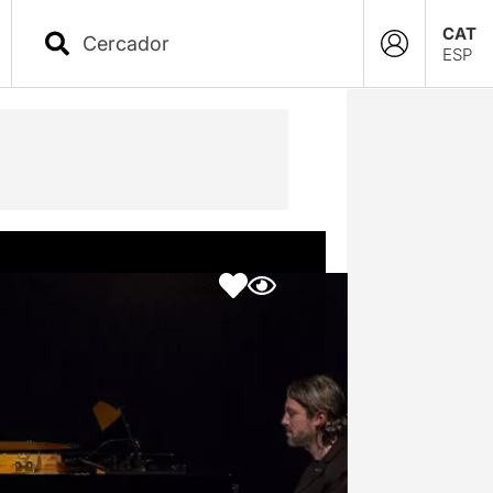
CAT
ESP