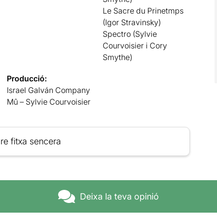
Le Sacre du Prinetmps
(Igor Stravinsky)
Spectro (Sylvie
Courvoisier i Cory
Smythe)
Producció:
Israel Galván Company
Mû – Sylvie Courvoisier
re fitxa sencera
Deixa la teva opinió