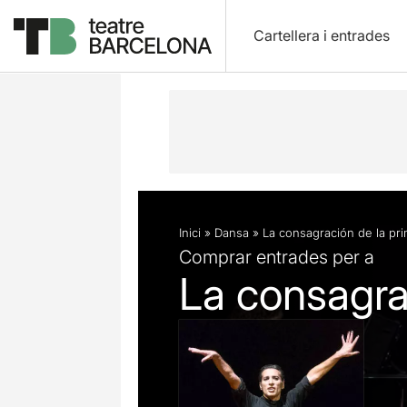
Cartellera i entrades
Descripció
Fitxa artística
Inici
»
Dansa
»
La consagración de la pr
Comprar entrades per a
La consagra