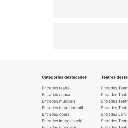
Categories destacades
Teatres desta
Entrades teatre
Entrades Teatr
Entrades dansa
Entrades Teat
Entrades musicals
Entrades Teatr
Entrades teatre infantil
Entrades Teat
Entrades òpera
Entrades La Vil
Entrades improvisació
Entrades Teat
Entrades monòlegs
Entrades Teatr