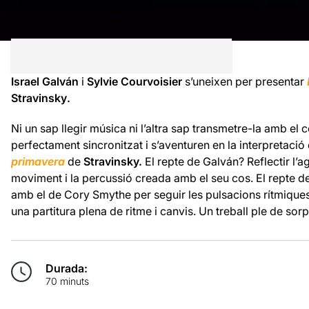
Israel Galván
i
Sylvie Courvoisier
s’uneixen per presentar
Stravinsky
.
Ni un sap llegir música ni l
’
altra sap transmetre-la amb el 
perfectament sincronitzat i s
’
aventuren en la interpretació 
primavera
de
Stravinsky.
El repte de Galván? Reflectir l
’
ag
moviment i la percussió creada amb el seu cos. El repte d
amb el de
Cory
Smythe
per seguir les pulsacions rítmiques 
una partitura plena de ritme i canvis. Un treball ple de sorpr
Durada:
70 minuts