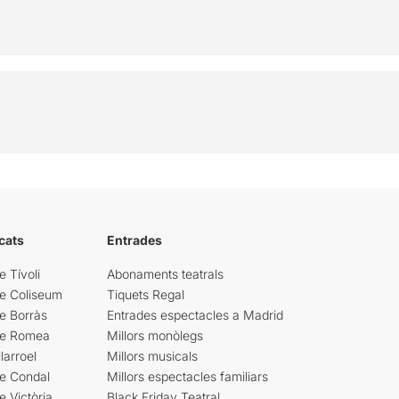
cats
Entrades
e Tívoli
Abonaments teatrals
re Coliseum
Tiquets Regal
e Borràs
Entrades espectacles a Madrid
re Romea
Millors monòlegs
larroel
Millors musicals
re Condal
Millors espectacles familiars
e Victòria
Black Friday Teatral