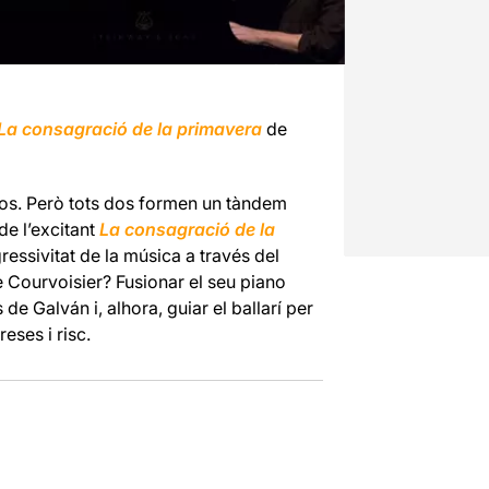
La
c
onsagració
de la primavera
de
cos. Però
tots
dos formen un tàndem
de l
’
excitant
La
c
onsagració
de la
ressivitat de la música a través del
e
Courvoisier
? Fusionar el seu piano
de Galván i, alhora, guiar el ballarí per
eses i risc.