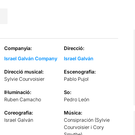
Companyia:
Direcció:
Israel Galván Company
Israel Galván
Direcció musical:
Escenografia:
Sylvie Courvoisier
Pablo Pujol
Il·luminació:
So:
Ruben Camacho
Pedro León
Coreografia:
Música:
Israel Galván
Consipración (Sylvie
Courvoisier i Cory
Smythe)