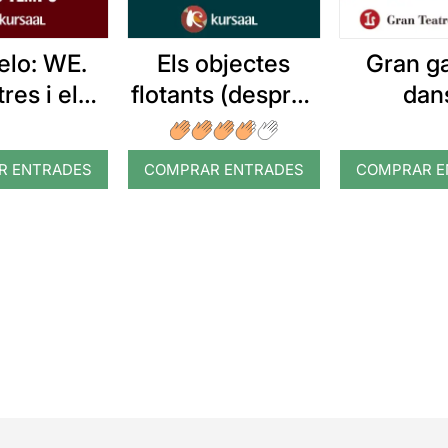
Gran ga
elo: WE.
Els objectes
dan
res i els
flotants (després
emps
de la tempesta)
R ENTRADES
COMPRAR ENTRADES
COMPRAR E