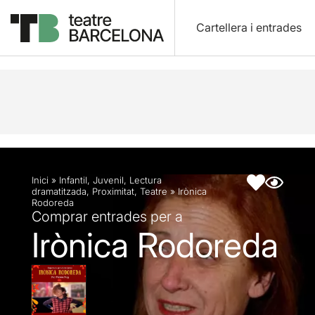
Cartellera i entrades
Descripció
Fitxa artística
Inici
»
Infantil
,
Juvenil
,
Lectura
dramatitzada
,
Proximitat
,
Teatre
»
Irònica
Rodoreda
Comprar entrades per a
Irònica Rodoreda