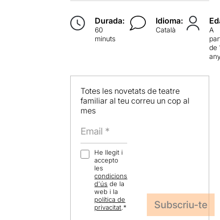
Durada:
Idioma:
Ed
60
Català
A
minuts
par
de 
an
Totes les novetats de teatre
familiar al teu correu un cop al
mes
He llegit i
accepto
les
condicions
d'ús
de la
web i la
política de
privacitat
.
*