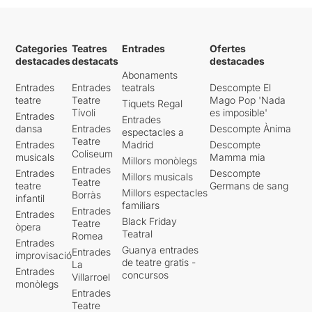
Categories
Teatres
Entrades
Ofertes
destacades
destacats
destacades
Abonaments
Entrades
Entrades
teatrals
Descompte El
teatre
Teatre
Mago Pop 'Nada
Tiquets Regal
Tívoli
es imposible'
Entrades
Entrades
dansa
Entrades
Descompte Ànima
espectacles a
Teatre
Entrades
Madrid
Descompte
Coliseum
musicals
Mamma mia
Millors monòlegs
Entrades
Entrades
Descompte
Millors musicals
Teatre
teatre
Germans de sang
Millors espectacles
Borràs
infantil
familiars
Entrades
Entrades
Black Friday
Teatre
òpera
Teatral
Romea
Entrades
Guanya entrades
Entrades
improvisació
de teatre gratis -
La
Entrades
concursos
Villarroel
monòlegs
Entrades
Teatre