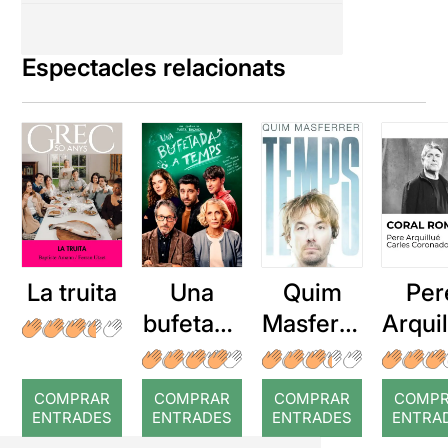
Espectacles relacionats
La truita
Una
Quim
Per
bufetada
Masferre
Arqui
a temps
r: Temps
: Cor
romp
COMPRAR
COMPRAR
COMPRAR
COMP
ENTRADES
ENTRADES
ENTRADES
ENTRA