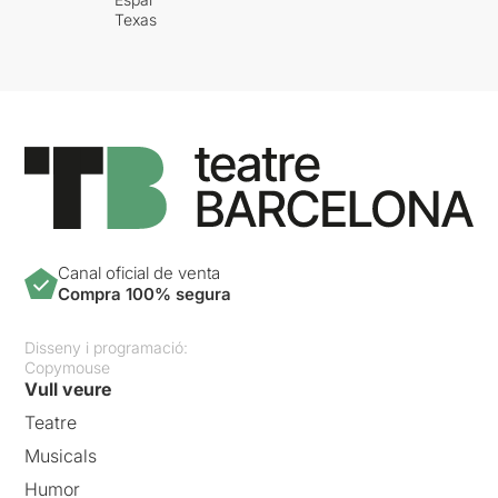
Texas
Canal oficial de venta
Compra 100% segura
Disseny i programació:
Copymouse
Vull veure
Teatre
Musicals
Humor