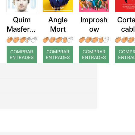
Quim
Angle
Improsh
Corta
Masferre
Mort
ow
cab
r: Temps
roj
COMPRAR
COMPRAR
COMPRAR
COMP
ENTRADES
ENTRADES
ENTRADES
ENTRA