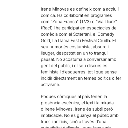
Irene Minovas es defineix com a actriu i
còmica. Ha col·laborat en programes
com “Zona Franca” (TV3) o “Via Lliure”
(Rac1) i ha participat en espectacles de
comèdia com el Soterrani, el Comedy
Gold, La Llama Fest i Festival Cruïlla. El
seu humor és costumista, absurd i
lleuger, despatxat en un to tranquil i
pausat. No acostuma a conversar amb
gent del públic, i el seu discurs és
feminista i d’esquerres, tot i que sense
incidir directament en temes polítics o fer
activisme.
Poques còmiques al país tenen la
presència escènica, el text i la mirada
d’Irene Minovas. Irene és subtil però
implacable. No es guanya el públic amb
trucs i artificis, sinó a través d’una
autenticitat delicada. Irene juga amb