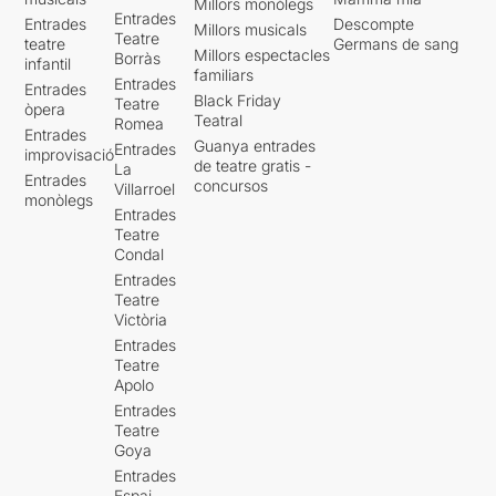
Millors monòlegs
Entrades
Entrades
Descompte
Millors musicals
Teatre
teatre
Germans de sang
Millors espectacles
Borràs
infantil
familiars
Entrades
Entrades
Black Friday
Teatre
òpera
Teatral
Romea
Entrades
Guanya entrades
Entrades
improvisació
de teatre gratis -
La
Entrades
concursos
Villarroel
monòlegs
Entrades
Teatre
Condal
Entrades
Teatre
Victòria
Entrades
Teatre
Apolo
Entrades
Teatre
Goya
Entrades
Espai