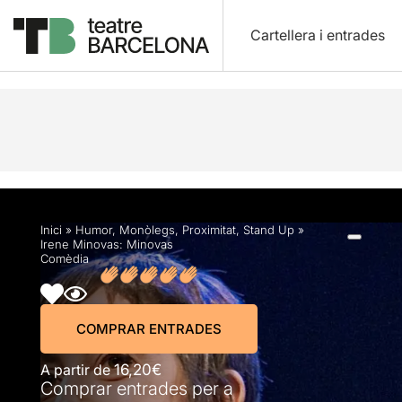
Cartellera i entrades
Descripció
Horaris
Fitxa artística
Fotos i víd
Inici
»
Humor
,
Monòlegs
,
Proximitat
,
Stand Up
»
Irene Minovas: Minovas
Comèdia
COMPRAR ENTRADES
A partir de
16,20€
Comprar entrades per a