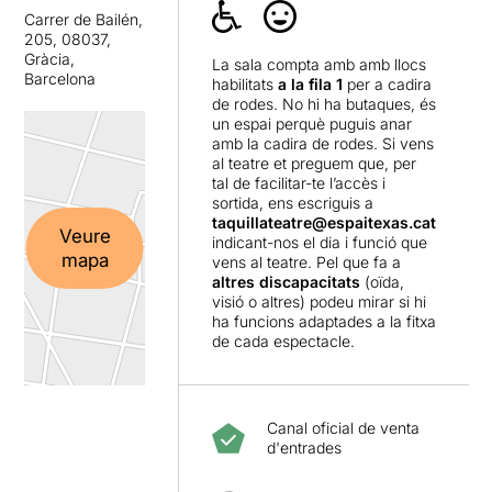
Carrer de Bailén,
205, 08037,
Gràcia,
La sala compta amb amb llocs
Barcelona
habilitats
a la fila 1
per a cadira
de rodes. No hi ha butaques, és
un espai perquè puguis anar
amb la cadira de rodes. Si vens
al teatre et preguem que, per
tal de facilitar-te l’accès i
sortida, ens escriguis a
taquillateatre@espaitexas.cat
Veure
indicant-nos el dia i funció que
mapa
vens al teatre. Pel que fa a
altres discapacitats
(oïda,
visió o altres) podeu mirar si hi
ha funcions adaptades a la fitxa
de cada espectacle.
Canal oficial de venta
d'entrades