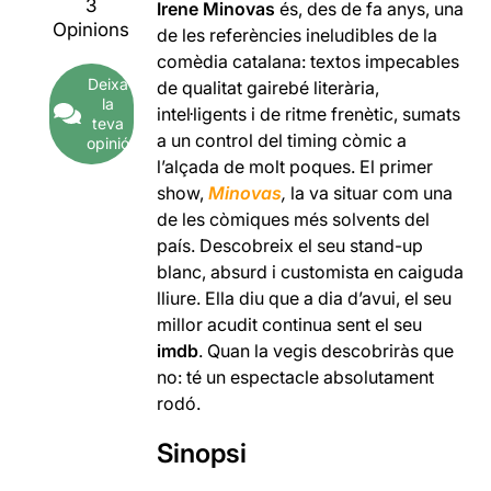
3
Irene Minovas
és, des de fa anys, una
Opinions
de les referències ineludibles de la
comèdia catalana: textos impecables
Deixa
de qualitat gairebé literària,
la
intel·ligents i
de ritme frenètic, sumats
teva
a un control del timing còmic a
opinió
l’alçada de molt poques
.
El primer
show,
Minovas
,
la va situar com una
de les còmiques més solvents del
país. Descobreix el seu
stand-up
blanc, absurd i customista en caiguda
lliure. Ella diu que a dia d’avui, el seu
millor acudit continua sent el seu
imdb
. Quan la vegis descobriràs que
no: té un espectacle absolutament
rodó.
Sinopsi