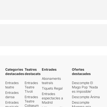
Categories
Teatres
Entrades
Ofertes
destacades
destacats
destacades
Abonaments
Entrades
Entrades
teatrals
Descompte El
teatre
Teatre
Mago Pop 'Nada
Tiquets Regal
Tívoli
es imposible'
Entrades
Entrades
dansa
Entrades
Descompte Ànima
espectacles a
Teatre
Entrades
Madrid
Descompte
Coliseum
musicals
Mamma mia