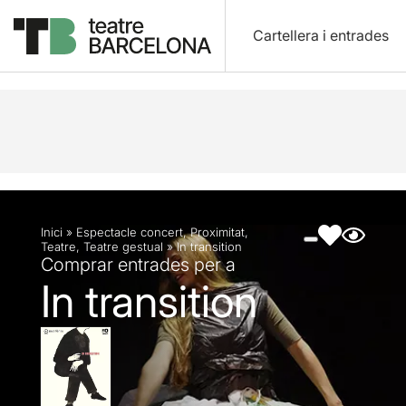
Cartellera i entrades
Descripció
Fitxa artística
Fotos i vídeos
Inici
»
Espectacle concert
,
Proximitat
,
Teatre
,
Teatre gestual
»
In transition
Comprar entrades per a
In transition