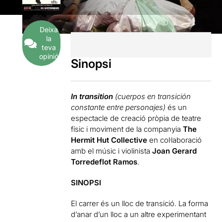
Deixa
la
teva
opinió
Sinopsi
In transition
(
cuerpos en transición
constante entre personajes)
és un
espectacle de creació pròpia de teatre
físic i moviment de la companyia
The
Hermit Hut Collective
en col·laboració
amb el músic i violinista
Joan Gerard
Torredeflot Ramos
.
SINOPSI
El carrer és un lloc de transició. La forma
d’anar d’un lloc a un altre experimentant