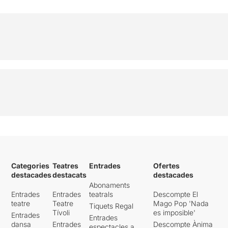
Categories
Teatres
Entrades
Ofertes
destacades
destacats
destacades
Abonaments
Entrades
Entrades
teatrals
Descompte El
teatre
Teatre
Mago Pop 'Nada
Tiquets Regal
Tívoli
es imposible'
Entrades
Entrades
dansa
Entrades
Descompte Ànima
espectacles a