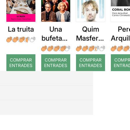
La truita
Una
Quim
Per
bufetada
Masferre
Arqui
a temps
r: Temps
: Cor
romp
COMPRAR
COMPRAR
COMPRAR
COMP
ENTRADES
ENTRADES
ENTRADES
ENTRA