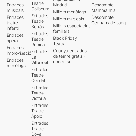
Teatre
Entrades
Madrid
Descompte
Coliseum
musicals
Mamma mia
Millors monòlegs
Entrades
Entrades
Descompte
Millors musicals
Teatre
teatre
Germans de sang
Millors espectacles
Borràs
infantil
familiars
Entrades
Entrades
Black Friday
Teatre
òpera
Teatral
Romea
Entrades
Guanya entrades
Entrades
improvisació
de teatre gratis -
La
Entrades
concursos
Villarroel
monòlegs
Entrades
Teatre
Condal
Entrades
Teatre
Victòria
Entrades
Teatre
Apolo
Entrades
Teatre
Goya