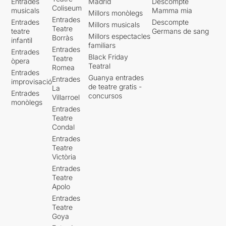
Entrades
Madrid
Descompte
Coliseum
musicals
Mamma mia
Millors monòlegs
Entrades
Entrades
Descompte
Millors musicals
Teatre
teatre
Germans de sang
Millors espectacles
Borràs
infantil
familiars
Entrades
Entrades
Black Friday
Teatre
òpera
Teatral
Romea
Entrades
Guanya entrades
Entrades
improvisació
de teatre gratis -
La
Entrades
concursos
Villarroel
monòlegs
Entrades
Teatre
Condal
Entrades
Teatre
Victòria
Entrades
Teatre
Apolo
Entrades
Teatre
Goya