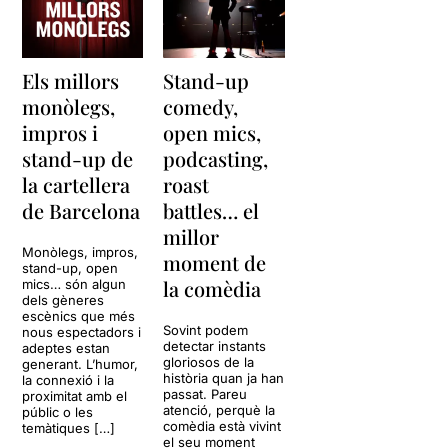
Els millors
Stand-up
monòlegs,
comedy,
impros i
open mics,
stand-up de
podcasting,
la cartellera
roast
de Barcelona
battles… el
millor
Monòlegs, impros,
moment de
stand-up, open
la comèdia
mics… són algun
dels gèneres
escènics que més
Sovint podem
nous espectadors i
detectar instants
adeptes estan
gloriosos de la
generant. L’humor,
història quan ja han
la connexió i la
passat. Pareu
proximitat amb el
atenció, perquè la
públic o les
comèdia està vivint
temàtiques […]
el seu moment