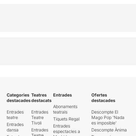
Categories
Teatres
Entrades
Ofertes
destacades
destacats
destacades
Abonaments
Entrades
Entrades
teatrals
Descompte El
teatre
Teatre
Mago Pop 'Nada
Tiquets Regal
Tívoli
es imposible'
Entrades
Entrades
dansa
Entrades
Descompte Ànima
espectacles a
Teatre