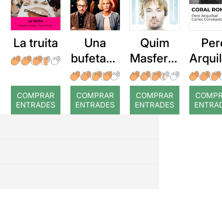
La truita
Una
Quim
Per
bufetada
Masferre
Arqui
a temps
r: Temps
: Cor
romp
COMPRAR
COMPRAR
COMPRAR
COMP
ENTRADES
ENTRADES
ENTRADES
ENTRA