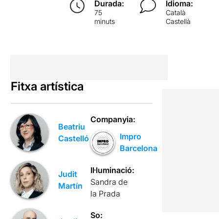
Durada:
Idioma:
75
Català
minuts
Castellà
Fitxa artística
Companyia:
Beatriu
Impro
Castelló
Barcelona
Il·luminació:
Judit
Sandra de
Martín
la Prada
So: