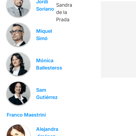
Jordi
Sandra
Soriano
de la
Prada
Miquel
Simó
Mónica
Ballesteros
Sam
Gutiérrez
Franco Maestrini
Alejandra