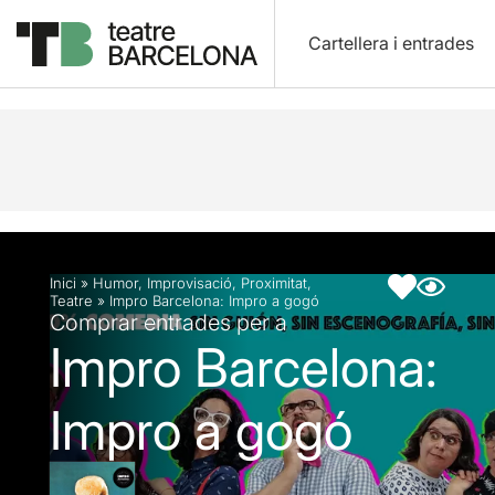
Cartellera i entrades
Descripció
Fitxa artística
Articles
Inici
»
Humor
,
Improvisació
,
Proximitat
,
Teatre
»
Impro Barcelona: Impro a gogó
Comprar entrades per a
Impro Barcelona:
Impro a gogó