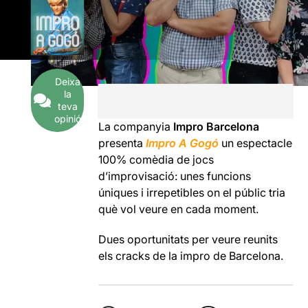
Deixa
la
teva
opinió
La companyia
Impro Barcelona
presenta
Impro A Gogó
un espectacle
100% comèdia de jocs
d’improvisació: unes funcions
úniques i irrepetibles on el públic tria
què vol veure en cada moment.
Dues oportunitats per veure reunits
els cracks de la impro de Barcelona.