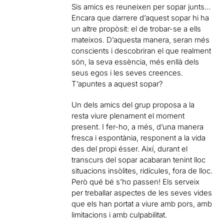
Sis amics es reuneixen per sopar junts…
Encara que darrere d’aquest sopar hi ha
un altre propòsit: el de trobar-se a ells
mateixos. D’aquesta manera, seran més
conscients i descobriran el que realment
són, la seva essència, més enllà dels
seus egos i les seves creences.
T’apuntes a aquest sopar?
Un dels amics del grup proposa a la
resta viure plenament el moment
present. I fer-ho, a més, d’una manera
fresca i espontània, responent a la vida
des del propi ésser. Així, durant el
transcurs del sopar acabaran tenint lloc
situacions insòlites, ridícules, fora de lloc.
Però qué bé s’ho passen! Els serveix
per treballar aspectes de les seves vides
que els han portat a viure amb pors, amb
limitacions i amb culpabilitat.