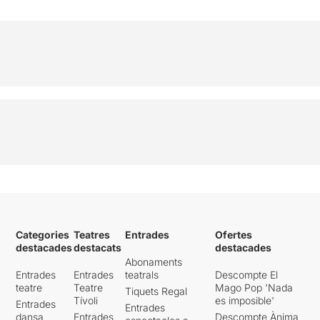
Categories
Teatres
Entrades
Ofertes
destacades
destacats
destacades
Abonaments
Entrades
Entrades
teatrals
Descompte El
teatre
Teatre
Mago Pop 'Nada
Tiquets Regal
Tívoli
es imposible'
Entrades
Entrades
dansa
Entrades
Descompte Ànima