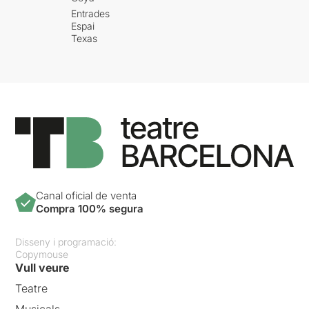
Entrades
Espai
Texas
Canal oficial de venta
Compra 100% segura
Disseny i programació:
Copymouse
Vull veure
Teatre
Musicals