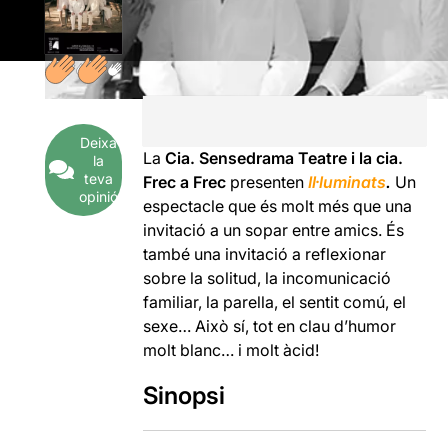
Deixa
La
Cia. Sensedrama Teatre i la cia.
la
teva
Frec a Frec
presenten
Il·luminats
.
Un
opinió
espectacle que és molt més que una
invitació a un sopar entre amics. És
també una invitació a reflexionar
sobre la solitud, la incomunicació
familiar, la parella, el sentit comú, el
sexe… Això sí, tot en clau d’humor
molt blanc… i molt àcid!
Sinopsi