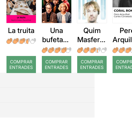
La truita
Una
Quim
Per
bufetada
Masferre
Arqui
a temps
r: Temps
: Cor
romp
COMPRAR
COMPRAR
COMPRAR
COMP
ENTRADES
ENTRADES
ENTRADES
ENTRA