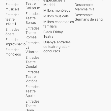
espectacles a
Teatre
Entrades
Madrid
Descompte
Coliseum
musicals
Mamma mia
Millors monòlegs
Entrades
Entrades
Descompte
Millors musicals
Teatre
teatre
Germans de sang
Millors espectacles
Borràs
infantil
familiars
Entrades
Entrades
Black Friday
Teatre
òpera
Teatral
Romea
Entrades
Guanya entrades
Entrades
improvisació
de teatre gratis -
La
Entrades
concursos
Villarroel
monòlegs
Entrades
Teatre
Condal
Entrades
Teatre
Victòria
Entrades
Teatre
Apolo
Entrades
Teatre
Goya