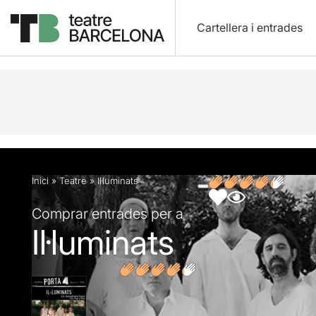
Cartellera i entrades
Descripció
Fitxa artística
Fotos i vídeos
Inici
»
Teatre
»
Il·luminats
Comprar entrades per a
Il·luminats