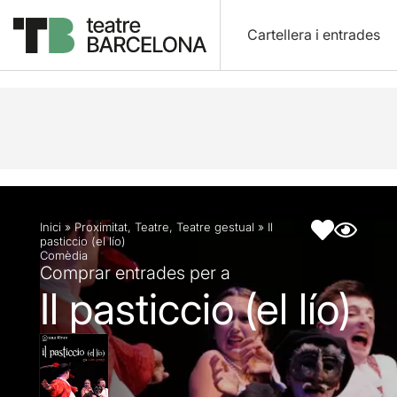
Cartellera i entrades
Descripció
Fitxa artística
Fotos i vídeos
Inici
»
Proximitat
,
Teatre
,
Teatre gestual
»
Il
pasticcio (el lío)
Comèdia
Comprar entrades per a
Il pasticcio (el lío)