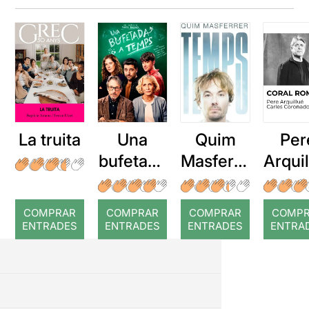
La truita
Una
Quim
Per
bufetada
Masferre
Arqui
a temps
r: Temps
: Cor
romp
COMPRAR
COMPRAR
COMPRAR
COMP
ENTRADES
ENTRADES
ENTRADES
ENTRA