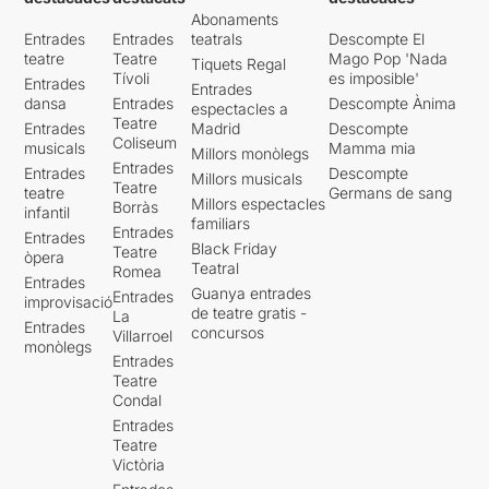
Abonaments
Entrades
Entrades
teatrals
Descompte El
teatre
Teatre
Mago Pop 'Nada
Tiquets Regal
Tívoli
es imposible'
Entrades
Entrades
dansa
Entrades
Descompte Ànima
espectacles a
Teatre
Entrades
Madrid
Descompte
Coliseum
musicals
Mamma mia
Millors monòlegs
Entrades
Entrades
Descompte
Millors musicals
Teatre
teatre
Germans de sang
Millors espectacles
Borràs
infantil
familiars
Entrades
Entrades
Black Friday
Teatre
òpera
Teatral
Romea
Entrades
Guanya entrades
Entrades
improvisació
de teatre gratis -
La
Entrades
concursos
Villarroel
monòlegs
Entrades
Teatre
Condal
Entrades
Teatre
Victòria