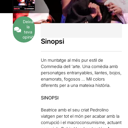
Deixa
la
teva
opinió
Sinopsi
Un muntatge al més pur estil de
Commedia dell ‘arte. Una comèdia amb
personatges entranyables, liantes, bojos,
enamorats, fogosos … Mil colors
diferents per a una mateixa història.
SINOPSI
Beatrice amb el seu criat Pedrolino
viatgen per tot el món per acabar amb la
corrupció i el macroconsumisme, actuant