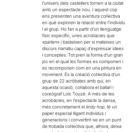
l’univers dels castellers tornen a la ciutat
amb un espectacle nou. I aquest cop
ens presenten una aventura col·lectiva
en què exploren la relació entre l’individu
i el grup. Ho fan a partir d’un llenguatge
físic específic, unes acrobàcies que
«parlen» i basteixen per si mateixes un
discurs narratiu capaç d’expressar idees
i conceptes. Tot pren la forma d’un gran
joc en el qual les formes es componen i
es recomponen com en una pintura en
moviment. És la creació col·lectiva d’un
grup de 22 acròbates amb qui, en
aquesta ocasió, col·labora el ballarí i
coreògraf Loïc Touzé. A més de les
acrobàcies, en l’espectacle la dansa,
més concretament el
lindy hop
, té un
paper especial lligant individus i
generacions i convertint-se en un punt
de trobada col·lectiva que, alhora, deixa