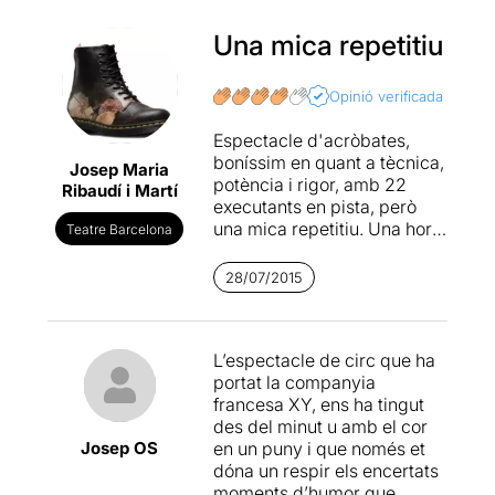
Una mica repetitiu
Opinió verificada
Espectacle d'acròbates,
boníssim en quant a tècnica,
Josep Maria
potència i rigor, amb 22
Ribaudí i Martí
executants en pista, però
una mica repetitiu. Una hora
Teatre Barcelona
de salts quasi impossibles,
torres humanes i vols pel cel
28/07/2015
se m'ha fet una mica llarg.
Arriba un moment que el
más difícil todavia
ja no
L’espectacle de circ que ha
sorpèn. Sort que hi han
portat la companyia
introduït escenes de
lindy
francesa XY, ens ha tingut
hop
, aquest ball que els
des del minut u amb el cor
negres de Nova York van fer
Josep OS
en un puny i que només et
famós els anys 20, i això ens
dóna un respir els encertats
ha donat una mica d'aire,
moments d’humor que
però repeteixo, les