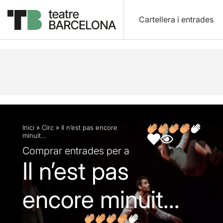
Cartellera i entrades
Descripció
Fitxa artística
Opinions
Articles
Inici
»
Circ
»
Il n’est pas encore
minuit…
Comprar entrades per a
Il n’est pas
encore minuit...