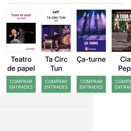
Teatro
Ta Circ
Cia
Ça-turne
de papel
Tun
Pep
Plana
COMPRAR
COMPRAR
COMPRAR
COMP
cada 
ENTRADES
ENTRADES
ENTRADES
ENTRA