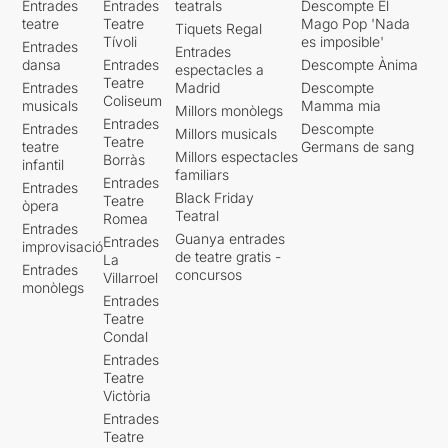
Entrades
Entrades
teatrals
Descompte El
teatre
Teatre
Mago Pop 'Nada
Tiquets Regal
Tívoli
es imposible'
Entrades
Entrades
dansa
Entrades
Descompte Ànima
espectacles a
Teatre
Entrades
Madrid
Descompte
Coliseum
musicals
Mamma mia
Millors monòlegs
Entrades
Entrades
Descompte
Millors musicals
Teatre
teatre
Germans de sang
Millors espectacles
Borràs
infantil
familiars
Entrades
Entrades
Black Friday
Teatre
òpera
Teatral
Romea
Entrades
Guanya entrades
Entrades
improvisació
de teatre gratis -
La
Entrades
concursos
Villarroel
monòlegs
Entrades
Teatre
Condal
Entrades
Teatre
Victòria
Entrades
Teatre