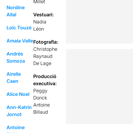
Millet
Nordine
Allal
Vestuari:
Nadia
Loïc Touzé
Léon
Amaia Valle
Fotografia:
Christophe
Andrés
Raynaud
Somoza
De Lage
Airelle
Producció
Caen
executiva:
Peggy
Alice Noel
Donck
Antoine
Ann-Katrin
Billaud
Jornot
Antoine