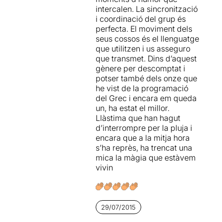
intercalen. La sincronització
acrobàcies impecables.
i coordinació del grup és
perfecta. El moviment dels
http://www.blocdenkbrota.bl
seus cossos és el llenguatge
ogspot.com.es/
que utilitzen i us asseguro
que transmet. Dins d’aquest
gènere per descomptat i
potser també dels onze que
he vist de la programació
del Grec i encara em queda
un, ha estat el millor.
Llàstima que han hagut
d’interrompre per la pluja i
encara que a la mitja hora
s’ha reprès, ha trencat una
mica la màgia que estàvem
vivin
29/07/2015