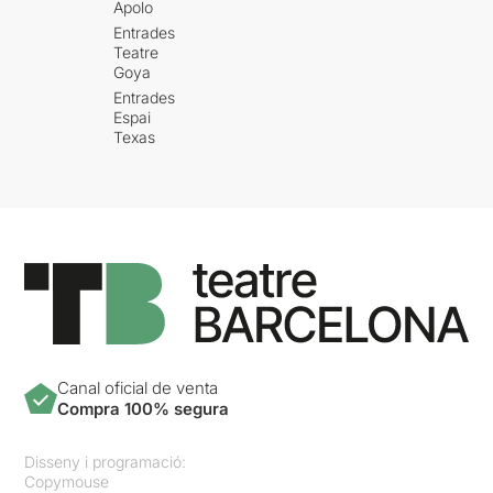
Apolo
Entrades
Teatre
Goya
Entrades
Espai
Texas
Canal oficial de venta
Compra 100% segura
Disseny i programació:
Copymouse