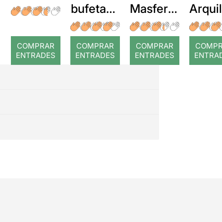
bufetada
Masferre
Arqui
a temps
r: Temps
: Cor
romp
COMPRAR
COMPRAR
COMPRAR
COMP
ENTRADES
ENTRADES
ENTRADES
ENTRA