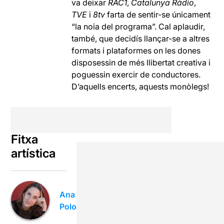
va deixar
RAC1
,
Catalunya Ràdio
,
TVE
i
8tv
farta de sentir-se únicament
“la noia del programa”. Cal aplaudir,
també, que decidís llançar-se a altres
formats i plataformes on les dones
disposessin de més llibertat creativa i
poguessin exercir de conductores.
D’aquells encerts, aquests monòlegs!
Fitxa
artística
Ana
Polo