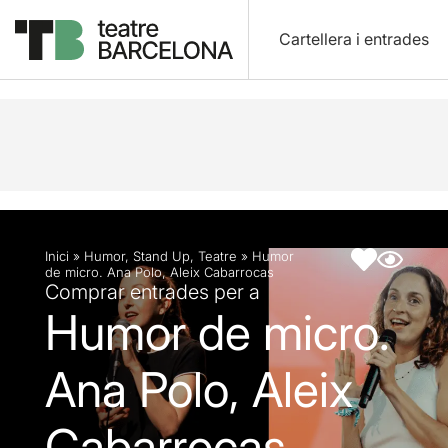
Cartellera i entrades
Descripció
Fitxa artística
Inici
»
Humor
,
Stand Up
,
Teatre
»
Humor
de micro. Ana Polo, Aleix Cabarrocas
Comprar entrades per a
Humor de micro.
Ana Polo, Aleix
Cabarrocas