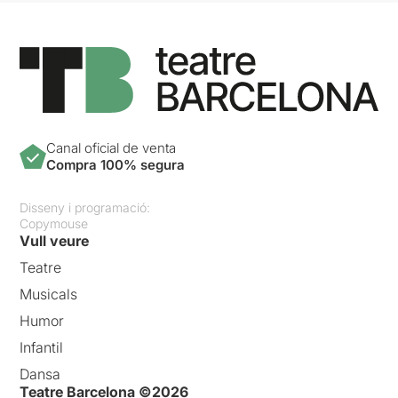
Canal oficial de venta
Compra 100% segura
Disseny i programació:
Copymouse
Vull veure
Teatre
Musicals
Humor
Infantil
Dansa
Teatre Barcelona ©2026