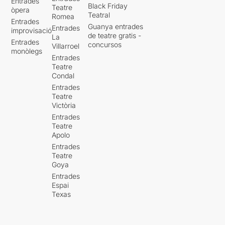
Entrades
Black Friday
Teatre
òpera
Teatral
Romea
Entrades
Guanya entrades
Entrades
improvisació
de teatre gratis -
La
Entrades
concursos
Villarroel
monòlegs
Entrades
Teatre
Condal
Entrades
Teatre
Victòria
Entrades
Teatre
Apolo
Entrades
Teatre
Goya
Entrades
Espai
Texas