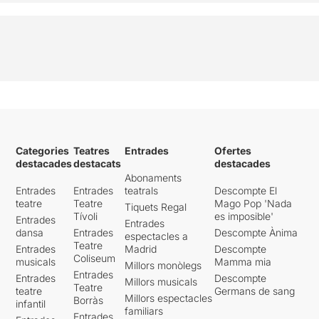
Categories
Teatres
Entrades
Ofertes
destacades
destacats
destacades
Abonaments
Entrades
Entrades
teatrals
Descompte El
teatre
Teatre
Mago Pop 'Nada
Tiquets Regal
Tívoli
es imposible'
Entrades
Entrades
dansa
Entrades
Descompte Ànima
espectacles a
Teatre
Entrades
Madrid
Descompte
Coliseum
musicals
Mamma mia
Millors monòlegs
Entrades
Entrades
Descompte
Millors musicals
Teatre
teatre
Germans de sang
Millors espectacles
Borràs
infantil
familiars
Entrades