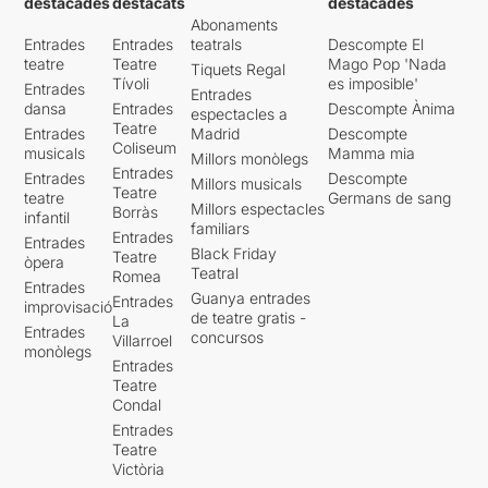
destacades
destacats
destacades
Abonaments
Entrades
Entrades
teatrals
Descompte El
teatre
Teatre
Mago Pop 'Nada
Tiquets Regal
Tívoli
es imposible'
Entrades
Entrades
dansa
Entrades
Descompte Ànima
espectacles a
Teatre
Entrades
Madrid
Descompte
Coliseum
musicals
Mamma mia
Millors monòlegs
Entrades
Entrades
Descompte
Millors musicals
Teatre
teatre
Germans de sang
Millors espectacles
Borràs
infantil
familiars
Entrades
Entrades
Black Friday
Teatre
òpera
Teatral
Romea
Entrades
Guanya entrades
Entrades
improvisació
de teatre gratis -
La
Entrades
concursos
Villarroel
monòlegs
Entrades
Teatre
Condal
Entrades
Teatre
Victòria