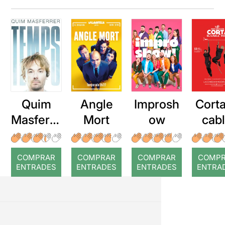
Quim
Angle
Improsh
Corta
Masferre
Mort
ow
cab
r: Temps
roj
COMPRAR
COMPRAR
COMPRAR
COMP
ENTRADES
ENTRADES
ENTRADES
ENTRA