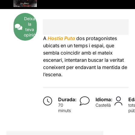
Deixa
la
teva
opinió
A
Hostia Puta
dos protagonistes
ubicats en un temps i espai, que
sembla coincidir amb el mateix
escenari, intentaran buscar la veritat
coneixent per endavant la mentida de
l’escena.
Durada:
Idioma:
Ed
70
Castellà
tot
minuts
púb