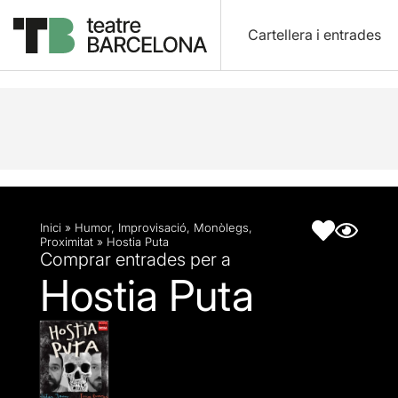
Cartellera i entrades
Descripció
Fitxa artística
Inici
»
Humor
,
Improvisació
,
Monòlegs
,
Proximitat
»
Hostia Puta
Comprar entrades per a
Hostia Puta