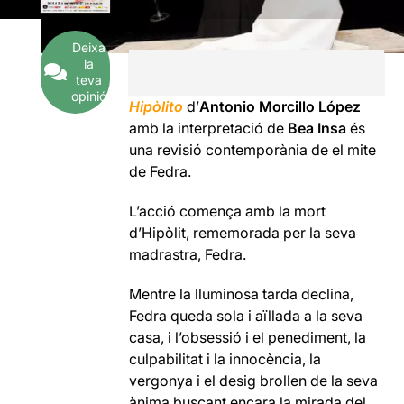
Deixa
la
teva
opinió
Hipòlito
d’
Antonio Morcillo López
amb la interpretació de
Bea Insa
és
una revisió contemporània de el mite
de Fedra.
L’acció comença amb la mort
d’Hipòlit, rememorada per la seva
madrastra, Fedra.
Mentre la lluminosa tarda declina,
Fedra queda sola i aïllada a la seva
casa, i l’obsessió i el penediment, la
culpabilitat i la innocència, la
vergonya i el desig brollen de la seva
ànima buscant encara la mirada del