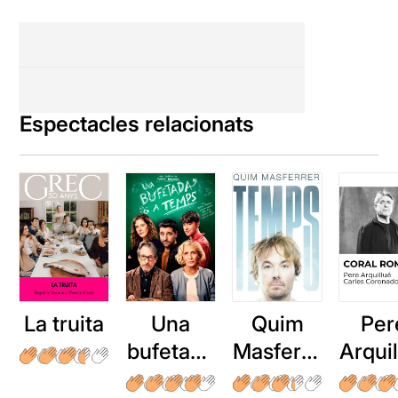
Espectacles relacionats
La truita
Una
Quim
Per
bufetada
Masferre
Arqui
a temps
r: Temps
: Cor