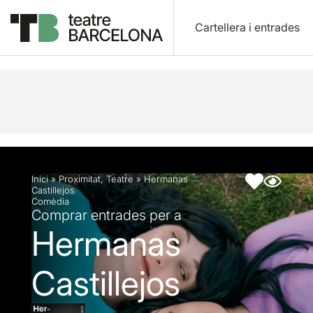
Cartellera i entrades
Descripció
Fitxa artística
Fotos i vídeos
Inici
»
Proximitat
,
Teatre
»
Hermanas
Castillejos
Comèdia
Comprar entrades per a
Hermanas
Castillejos