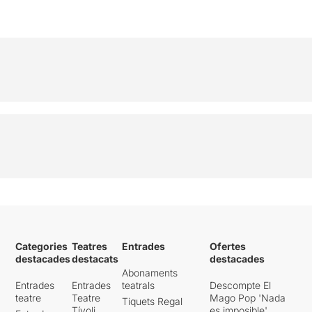
Categories
Teatres
Entrades
Ofertes
destacades
destacats
destacades
Abonaments
Entrades
Entrades
teatrals
Descompte El
teatre
Teatre
Mago Pop 'Nada
Tiquets Regal
Tívoli
es imposible'