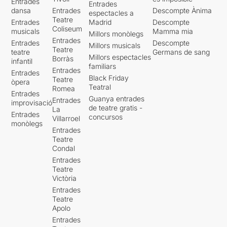
Entrades
Entrades
dansa
Entrades
Descompte Ànima
espectacles a
Teatre
Entrades
Madrid
Descompte
Coliseum
musicals
Mamma mia
Millors monòlegs
Entrades
Entrades
Descompte
Millors musicals
Teatre
teatre
Germans de sang
Millors espectacles
Borràs
infantil
familiars
Entrades
Entrades
Black Friday
Teatre
òpera
Teatral
Romea
Entrades
Guanya entrades
Entrades
improvisació
de teatre gratis -
La
Entrades
concursos
Villarroel
monòlegs
Entrades
Teatre
Condal
Entrades
Teatre
Victòria
Entrades
Teatre
Apolo
Entrades