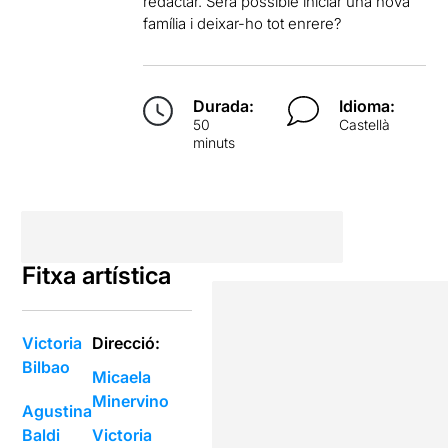
redactar. Serà possible iniciar una nova
família i deixar-ho tot enrere?
Durada:
Idioma:
50
Castellà
minuts
Fitxa artística
Victoria
Direcció:
Bilbao
Micaela
Minervino
Agustina
Baldi
Victoria