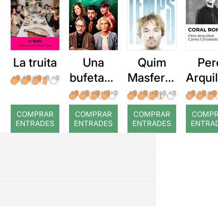
La truita
Una
Quim
Per
bufetada
Masferre
Arqui
a temps
r: Temps
: Cor
romp
COMPRAR
COMPRAR
COMPRAR
COMP
ENTRADES
ENTRADES
ENTRADES
ENTRA