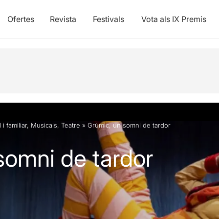
Ofertes
Revista
Festivals
Vota als IX Premis
vídeos
l i familiar
,
Musicals
,
Teatre
»
Grúmic, un somni de tardor
somni de tardor