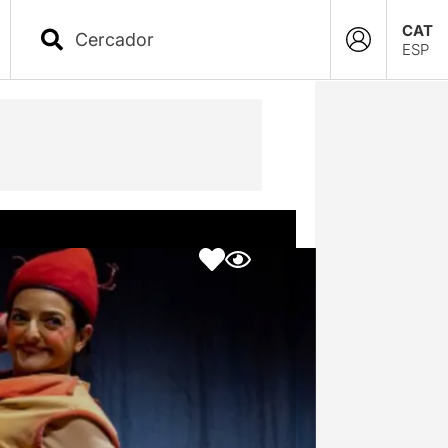
CAT
ESP