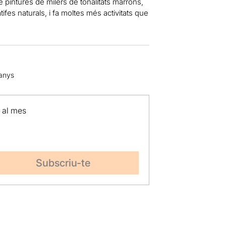
e pintures de milers de tonalitats marrons,
ifes naturals, i fa moltes més activitats que
 anys
p al mes