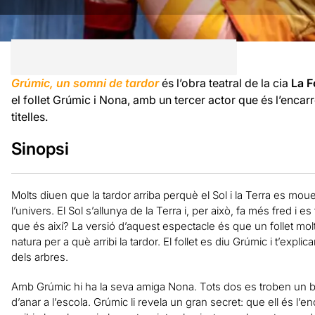
Grúmic, un somni de tardor
és l’obra teatral de la cia
La F
el follet Grúmic i Nona, amb un tercer actor que és l’encar
titelles.
Sinopsi
Molts diuen que la tardor arriba perquè el Sol i la Terra es mo
l’univers. El Sol s’allunya de la Terra i, per això, fa més fred i e
que és així? La versió d’aquest espectacle és que un follet molt 
natura per a què arribi la tardor. El follet es diu Grúmic i t’expli
dels arbres.
Amb Grúmic hi ha la seva amiga Nona. Tots dos es troben un 
d’anar a l’escola. Grúmic li revela un gran secret: que ell és l’en