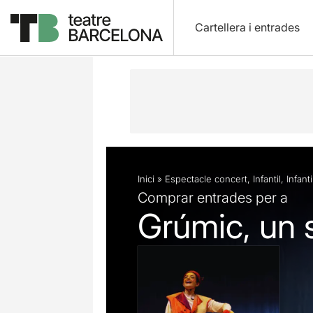
Cartellera i entrades
Descripció
Fitxa artística
Fotos i 
Inici
»
Espectacle concert
,
Infantil
,
Infanti
Comprar entrades per a
Grúmic, un 