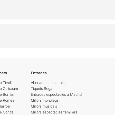
cats
Entrades
e Tívoli
Abonaments teatrals
re Coliseum
Tiquets Regal
e Borràs
Entrades espectacles a Madrid
re Romea
Millors monòlegs
larroel
Millors musicals
re Condal
Millors espectacles familiars