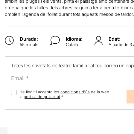
arribin les pluges i els vents, pinta el paisatge amb centenars d
ordena que les fulles dels arbres caiguin a terra per a formar cat
omplen l’agenda del follet durant tots aquests mesos de tardor.
Durada:
Idioma:
Edat:
55 minuts
Català
A partir de 3
Totes les novetats de teatre familiar al teu correu un co
He llegit i accepto les
condicions d'ús
de la web i
la
política de privacitat
.
*