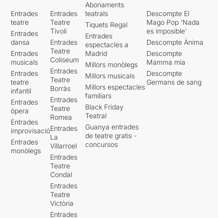
Abonaments
Entrades
Entrades
teatrals
Descompte El
teatre
Teatre
Mago Pop 'Nada
Tiquets Regal
Tívoli
es imposible'
Entrades
Entrades
dansa
Entrades
Descompte Ànima
espectacles a
Teatre
Entrades
Madrid
Descompte
Coliseum
musicals
Mamma mia
Millors monòlegs
Entrades
Entrades
Descompte
Millors musicals
Teatre
teatre
Germans de sang
Millors espectacles
Borràs
infantil
familiars
Entrades
Entrades
Black Friday
Teatre
òpera
Teatral
Romea
Entrades
Guanya entrades
Entrades
improvisació
de teatre gratis -
La
Entrades
concursos
Villarroel
monòlegs
Entrades
Teatre
Condal
Entrades
Teatre
Victòria
Entrades