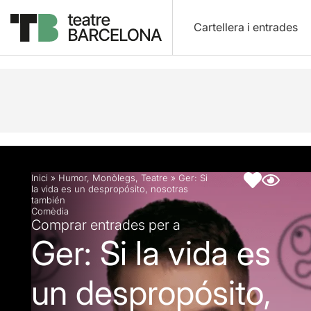
Cartellera i entrades
Descripció
Fitxa artística
Inici
»
Humor
,
Monòlegs
,
Teatre
»
Ger: Si
la vida es un despropósito, nosotras
también
Comèdia
Comprar entrades per a
Ger: Si la vida es
un despropósito,