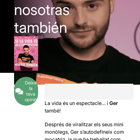
nosotras
también
Deixa
la
teva
opinió
La vida és un espectacle… i
Ger
també!
Després de viralitzar els seus mini
monòlegs, Ger s’autodefineix com
mocatriz, ja que ha treballat com