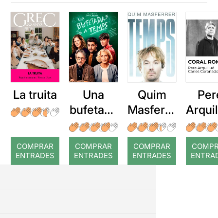
La truita
Una
Quim
Per
bufetada
Masferre
Arqui
a temps
r: Temps
: Cor
romp
COMPRAR
COMPRAR
COMPRAR
COMP
ENTRADES
ENTRADES
ENTRADES
ENTRA