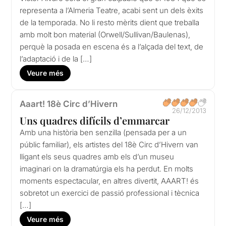
representa a l’Almeria Teatre, acabi sent un dels èxits
de la temporada. No li resto mèrits dient que treballa
amb molt bon material (Orwell/Sullivan/Baulenas),
perquè la posada en escena és a l’alçada del text, de
l’adaptació i de la […]
Veure més
Aaart! 18è Circ d’Hivern
26/12/2013
Uns quadres difícils d’emmarcar
Amb una història ben senzilla (pensada per a un
públic familiar), els artistes del 18è Circ d’Hivern van
lligant els seus quadres amb els d’un museu
imaginari on la dramatúrgia els ha perdut. En molts
moments espectacular, en altres divertit, AAART! és
sobretot un exercici de passió professional i tècnica
[…]
Veure més