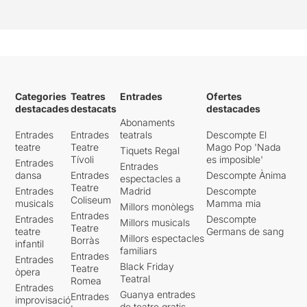
Categories
Teatres
Entrades
Ofertes
destacades
destacats
destacades
Abonaments
Entrades
Entrades
teatrals
Descompte El
teatre
Teatre
Mago Pop 'Nada
Tiquets Regal
Tívoli
es imposible'
Entrades
Entrades
dansa
Entrades
Descompte Ànima
espectacles a
Teatre
Entrades
Madrid
Descompte
Coliseum
musicals
Mamma mia
Millors monòlegs
Entrades
Entrades
Descompte
Millors musicals
Teatre
teatre
Germans de sang
Millors espectacles
Borràs
infantil
familiars
Entrades
Entrades
Black Friday
Teatre
òpera
Teatral
Romea
Entrades
Guanya entrades
Entrades
improvisació
de teatre gratis -