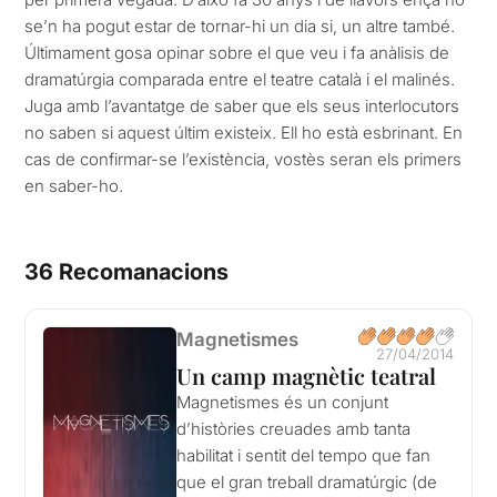
se’n ha pogut estar de tornar-hi un dia si, un altre també.
Últimament gosa opinar sobre el que veu i fa anàlisis de
dramatúrgia comparada entre el teatre català i el malinés.
Juga amb l’avantatge de saber que els seus interlocutors
no saben si aquest últim existeix. Ell ho està esbrinant. En
cas de confirmar-se l’existència, vostès seran els primers
en saber-ho.
36 Recomanacions
Magnetismes
27/04/2014
Un camp magnètic teatral
Magnetismes és un conjunt
d’històries creuades amb tanta
habilitat i sentit del tempo que fan
que el gran treball dramatúrgic (de