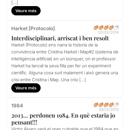
[…]
Veure més
Harket [Protocolo]
02/02/2014
Interdisciplinari, arriscat i ben resolt
Harket (Protocolo) ens narra la historia de la
convivència entre Cristina Harket i Map#2 (sistema de
intel·ligència artificial) en un búnquer, on el professor
Harket ha tancat la seva filla per fer un experiment
científic. Alguna cosa surt malament i això genera una
crisi entre Cristina i Map. Una crisi […]
Veure més
1984
26/12/2013
2013… perdoneu 1984. En què estaria jo
pensant!!!
Víctor Álvaro serà el gran culpable que el 1984 que es