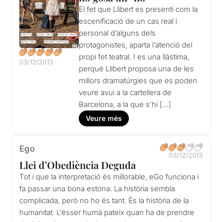
El fet que Llibert es presenti com la
escenificació de un cas real i
personal d’alguns dels
protagonistes, aparta l’atenció del
propi fet teatral. I es una llàstima,
03/12/2013
perquè Llibert proposa una de les
millors dramatúrgies que es poden
veure avui a la cartellera de
Barcelona, a la que s’hi […]
Veure més
Ego
03/12/2013
Llei d’Obediència Deguda
Tot i que la interpretació és millorable, eGo funciona i
fa passar una bona estona. La història sembla
complicada, però no ho és tant. És la història de la
humanitat. L’ésser humà pateix quan ha de prendre