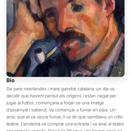
Bio
De pare neerlandès i mare gairebé catalana, un dia va
decidir que havent perdut els orígens i estan negat per
jugar al futbol, començaria a forjar-se una imatge
d’assenyat i saberut. Va començar a fumar en pipa. Un
amic que el va veure fumar, li va dir que semblava un crític
teatral. L’endemà va comprar una entrada i va anar al teatre
per primera vegada. D’això fa 30 anys i de llavors ençà no