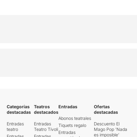
Categorías
Teatros
Entradas
Ofertas
destacadas
destacados
destacadas
Abonos teatrales
Entradas
Entradas
Descuento El
Tiquets regalo
teatro
Teatro Tívoli
Mago Pop 'Nada
Entradas
es imposible'
Entradas
Entradas