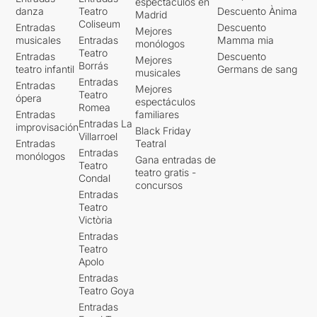
espectáculos en
danza
Teatro
Descuento Ànima
Madrid
Coliseum
Entradas
Descuento
Mejores
musicales
Entradas
Mamma mia
monólogos
Teatro
Entradas
Descuento
Mejores
Borrás
teatro infantil
Germans de sang
musicales
Entradas
Entradas
Mejores
Teatro
ópera
espectáculos
Romea
Entradas
familiares
Entradas La
improvisación
Black Friday
Villarroel
Entradas
Teatral
Entradas
monólogos
Gana entradas de
Teatro
teatro gratis -
Condal
concursos
Entradas
Teatro
Victòria
Entradas
Teatro
Apolo
Entradas
Teatro Goya
Entradas