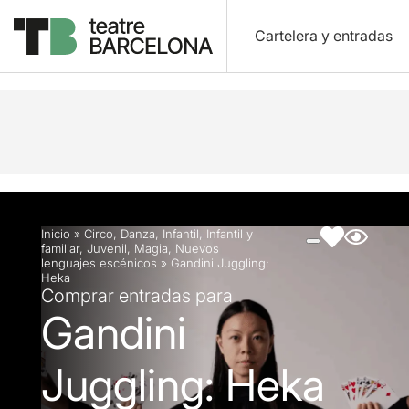
Cartelera y entradas
Descripción
Ficha artística
Fotos y vídeos
Inicio
»
Circo
,
Danza
,
Infantil
,
Infantil y
familiar
,
Juvenil
,
Magia
,
Nuevos
lenguajes escénicos
»
Gandini Juggling:
Heka
Comprar entradas para
Gandini
Juggling: Heka