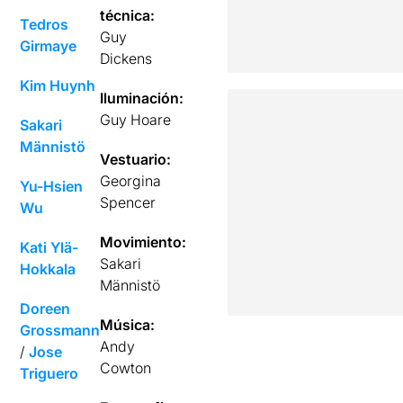
técnica:
Tedros
Guy
Girmaye
Dickens
Kim Huynh
Iluminación:
Guy Hoare
Sakari
Männistö
Vestuario:
Georgina
Yu-Hsien
Spencer
Wu
Movimiento:
Kati Ylä-
Sakari
Hokkala
Männistö
Doreen
Música:
Grossmann
Andy
/
Jose
Cowton
Triguero