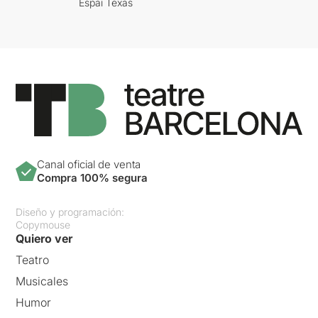
Espai Texas
Canal oficial de venta
Compra 100% segura
Diseño y programación:
Copymouse
Quiero ver
Teatro
Musicales
Humor