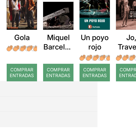
Gola
Miquel
Jo
Un poyo
Barcelon
Trave
rojo
a: Rojos
COMPRAR
COMPRAR
COMPRAR
COMP
ENTRADAS
ENTRADAS
ENTRADAS
ENTRA