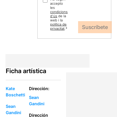
accepto
les
condicions
d'ús
de la
web i la
política de
privacitat
.
*
Ficha artística
Kate
Dirección:
Boschetti
Sean
Gandini
Sean
Gandini
Dirección