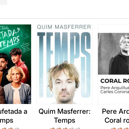
ufetada a
Quim Masferrer:
Pere Arq
emps
Temps
Coral 