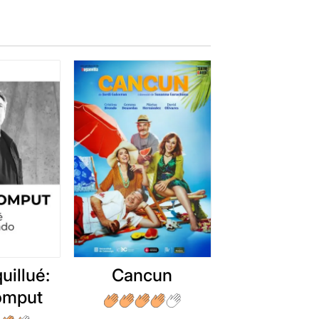
uillué:
Cancun
romput