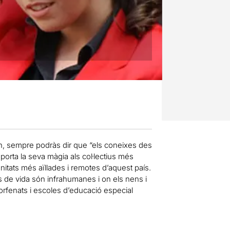
món, sempre podràs dir que “els coneixes des
porta la seva màgia als col·lectius més
nitats més aïllades i remotes d’aquest país.
ns de vida són infrahumanes i on els nens i
 orfenats i escoles d’educació especial