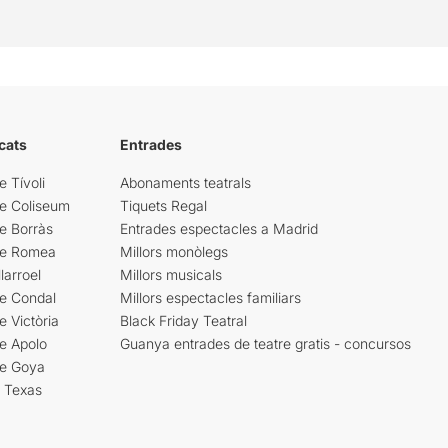
cats
Entrades
e Tívoli
Abonaments teatrals
re Coliseum
Tiquets Regal
e Borràs
Entrades espectacles a Madrid
re Romea
Millors monòlegs
larroel
Millors musicals
re Condal
Millors espectacles familiars
e Victòria
Black Friday Teatral
e Apolo
Guanya entrades de teatre gratis - concursos
re Goya
i Texas