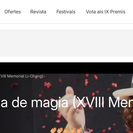
Ofertes
Revista
Festivals
Vota als IX Premis
XVIII Memorial Li-Chang)
ia de magia (XVIII Mem