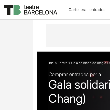
Cartellera i entrades
Descripció
Fitxa artística
Inici
»
Teatre
»
Gala solidaria de magia (
Comprar entrades per a
Gala solidar
Chang)