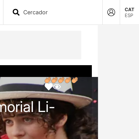
CAT
ESP
orial Li-