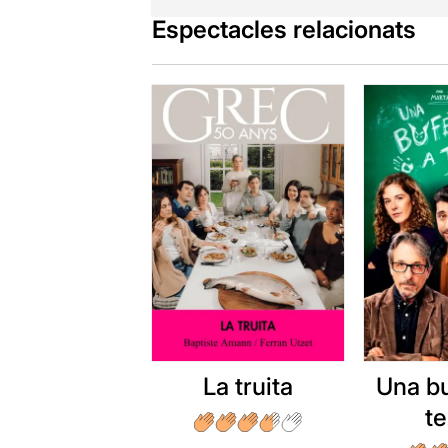
Espectacles relacionats
La truita
Una b
t