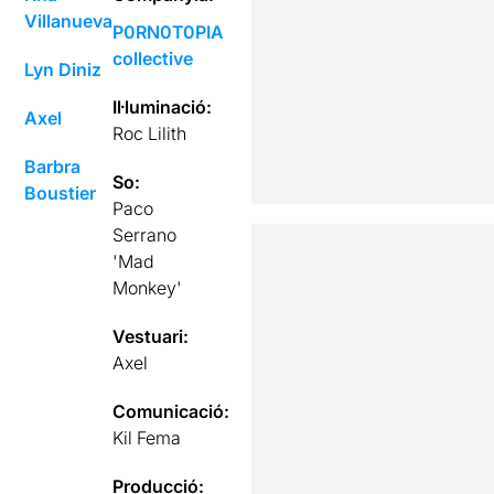
Villanueva
P0RN0T0PIA
collective
Lyn Diniz
Il·luminació:
Axel
Roc Lilith
Barbra
So:
Boustier
Paco
Serrano
'Mad
Monkey'
Vestuari:
Axel
Comunicació:
Kil Fema
Producció: