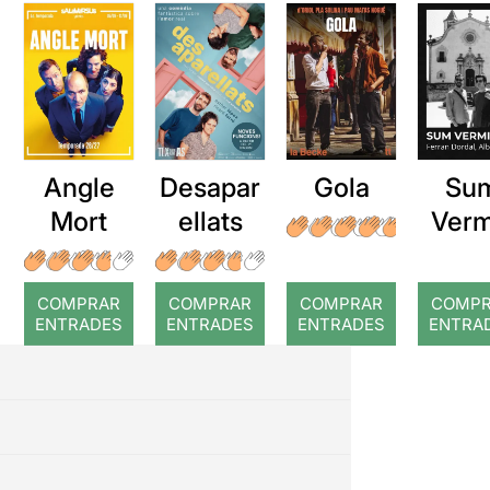
Angle
Desapar
Gola
Su
Mort
ellats
Verm
COMPRAR
COMPRAR
COMPRAR
COMP
ENTRADES
ENTRADES
ENTRADES
ENTRA