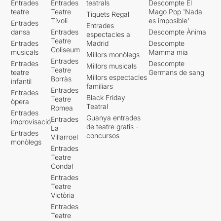
Entrades
Entrades
teatrals
Descompte El
teatre
Teatre
Mago Pop 'Nada
Tiquets Regal
Tívoli
es imposible'
Entrades
Entrades
dansa
Entrades
Descompte Ànima
espectacles a
Teatre
Entrades
Madrid
Descompte
Coliseum
musicals
Mamma mia
Millors monòlegs
Entrades
Entrades
Descompte
Millors musicals
Teatre
teatre
Germans de sang
Millors espectacles
Borràs
infantil
familiars
Entrades
Entrades
Black Friday
Teatre
òpera
Teatral
Romea
Entrades
Guanya entrades
Entrades
improvisació
de teatre gratis -
La
Entrades
concursos
Villarroel
monòlegs
Entrades
Teatre
Condal
Entrades
Teatre
Victòria
Entrades
Teatre