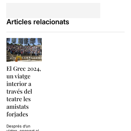
Articles relacionats
El Grec 2024,
un viatge
interior a
través del
teatre les
amistats
forjades
Després d’un
viatge, engegat el