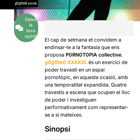
Deixa
la
teva
opinió
El cap de setmana et convidem a
endinsar-te a la fantasia que ens
proposa
P0RN0T0PIA collective
.
g0g0te0 XXXXXL
és un exercici de
poder travestí en un espai
pornotòpic, en aquesta ocasió, amb
una temporalitat expandida. Quatre
travestís a escena que ocupen el lloc
de poder i investiguen
performativament com representar-
se a si mateixes.
Sinopsi