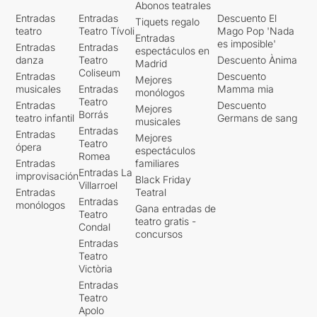
Abonos teatrales
Entradas
Entradas
Descuento El
Tiquets regalo
teatro
Teatro Tívoli
Mago Pop 'Nada
Entradas
es imposible'
Entradas
Entradas
espectáculos en
danza
Teatro
Descuento Ànima
Madrid
Coliseum
Entradas
Descuento
Mejores
musicales
Entradas
Mamma mia
monólogos
Teatro
Entradas
Descuento
Mejores
Borrás
teatro infantil
Germans de sang
musicales
Entradas
Entradas
Mejores
Teatro
ópera
espectáculos
Romea
Entradas
familiares
Entradas La
improvisación
Black Friday
Villarroel
Entradas
Teatral
Entradas
monólogos
Gana entradas de
Teatro
teatro gratis -
Condal
concursos
Entradas
Teatro
Victòria
Entradas
Teatro
Apolo