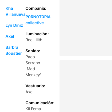
Kha
Compañía:
Villanueva
P0RN0T0PIA
collective
Lyn Diniz
Iluminación:
Axel
Roc Lilith
Barbra
Sonido:
Boustier
Paco
Serrano
'Mad
Monkey'
Vestuario:
Axel
Comunicación:
Kil Fema