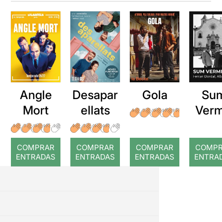
Angle
Desapar
Gola
Su
Mort
ellats
Verm
COMPRAR
COMPRAR
COMPRAR
COMP
ENTRADAS
ENTRADAS
ENTRADAS
ENTRA