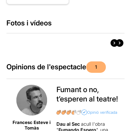
Fotos i vídeos
Opinions de l'espectacle
1
Fumant o no,
t’esperen al teatre!
Opinió verificada
Francesc Esteve i
Dau al Sec
acull l'obra
Tomàs
"
Fumando Espero
", una