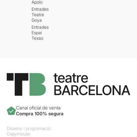
Apolo
Entrades
Teatre
Goya
Entrades
Espai
Texas
Canal oficial de venta
Compra 100% segura
Disseny i programació:
Copymouse