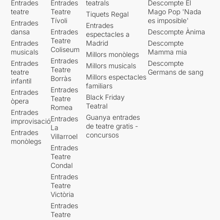
Entrades
Entrades
teatrals
Descompte El
passant, però veiem la
teatre
Teatre
Mago Pop 'Nada
Tiquets Regal
mateixa repressió per no
Tívoli
es imposible'
Entrades
deixar ser com volem ser.
Entrades
dansa
Entrades
Descompte Ànima
espectacles a
Teatre
Entrades
Madrid
Descompte
No deixis escapar
Coliseum
musicals
Mamma mia
l'oportunitat de submergir-te
Millors monòlegs
Entrades
Entrades
Descompte
en aquesta proposta única,
Millors musicals
Teatre
teatre
Germans de sang
que segur deixarà una
Millors espectacles
Borràs
infantil
marca indeleble en la teva
familiars
Entrades
Entrades
memòria. Fumant o no,
Black Friday
Teatre
òpera
t'esperen al teatre!
Teatral
Romea
Entrades
Guanya entrades
Entrades
improvisació
Pots veure
la meva opinió a
de teatre gratis -
La
Entrades
l'enllaç
concursos
Villarroel
monòlegs
Entrades
Teatre
Condal
Entrades
Teatre
Victòria
Entrades
Teatre