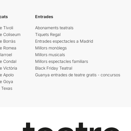
cats
Entrades
e Tívoli
Abonaments teatrals
re Coliseum
Tiquets Regal
e Borràs
Entrades espectacles a Madrid
re Romea
Millors monòlegs
larroel
Millors musicals
re Condal
Millors espectacles familiars
e Victòria
Black Friday Teatral
e Apolo
Guanya entrades de teatre gratis - concursos
re Goya
i Texas