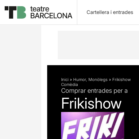
Cartellera i entrades
Descripció
Fitxa artística
Inici
»
Humor
,
Monòlegs
»
Frikishow
Comèdia
Comprar entrades per a
Frikishow