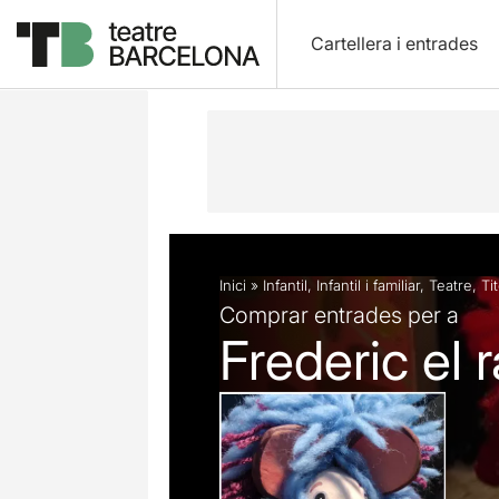
Cartellera i entrades
Descripció
Fitxa artística
Fotos i 
Inici
»
Infantil
,
Infantil i familiar
,
Teatre
,
Ti
Comprar entrades per a
Frederic el r