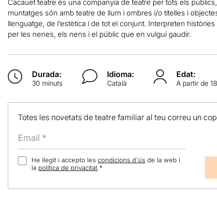
Cacauet teatre és una companyia de teatre per tots els públics, 
muntatges són amb teatre de llum i ombres i/o titelles i objecte
llenguatge, de l’estètica i de tot el conjunt. Interpreten històrie
per les nenes, els nens i el públic que en vulgui gaudir.
Durada:
Idioma:
Edat:
30 minuts
Català
A partir de 
Totes les novetats de teatre familiar al teu correu un co
He llegit i accepto les
condicions d'ús
de la web i
la
política de privacitat
.
*