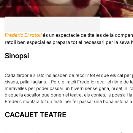
Frederic El ratolí
és un espectacle de titelles de la compa
ratolí ben especial es prepara tot el necessari per la seva 
Sinopsi
Cada tardor els ratolins acaben de recollir tot el que els cal per
civada, palla i aglans… Però el ratolí Frederic recull el ritme de 
meravelles per poder passar un hivern sense gana, ni set, ni ca
d’aquella escalfor que donen el teatre, els contes, la poesia i
Frederic muntarà tot un teatrí per fer passar una bona estona a to
CACAUET TEATRE