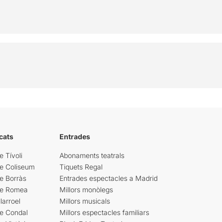
cats
Entrades
e Tívoli
Abonaments teatrals
re Coliseum
Tiquets Regal
e Borràs
Entrades espectacles a Madrid
re Romea
Millors monòlegs
larroel
Millors musicals
re Condal
Millors espectacles familiars