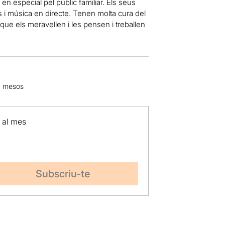
en especial pel públic familiar. Els seus
s i música en directe. Tenen molta cura del
s que els meravellen i les pensen i treballen
18 mesos
p al mes