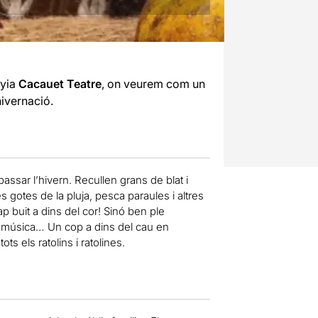
nyia
Cacauet Teatre
, on veurem com un
hivernació.
 passar l’hivern. Recullen grans de blat i
les gotes de la pluja, pesca paraules i altres
p buit a dins del cor! Sinó ben ple
 la música… Un cop a dins del cau en
ts els ratolins i ratolines.