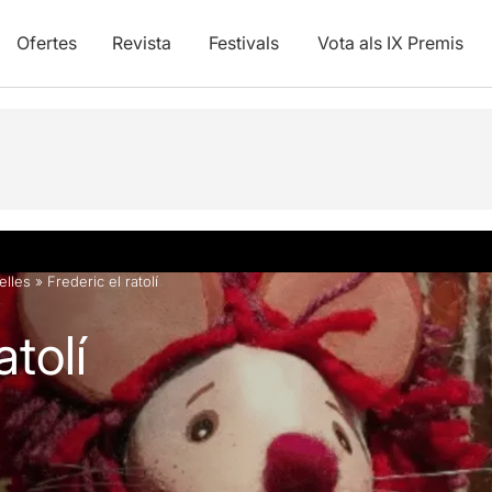
Ofertes
Revista
Festivals
Vota als IX Premis
vídeos
telles
»
Frederic el ratolí
atolí