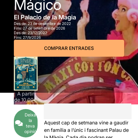
Mágico
El Palacio de la Magia
Des de:
23 de desembre de 2022
Fins:
27 de setembre de 2026
Des de:
23/12/2022
Fins:
27/9/2026
COMPRAR ENTRADES
A partir
de
10,00€
Deixa
la
Aquest cap de setmana vine a gaudir
teva
en família a l’únic i fascinant Palau de
opinió
la Màgia. Cada dia podran ser