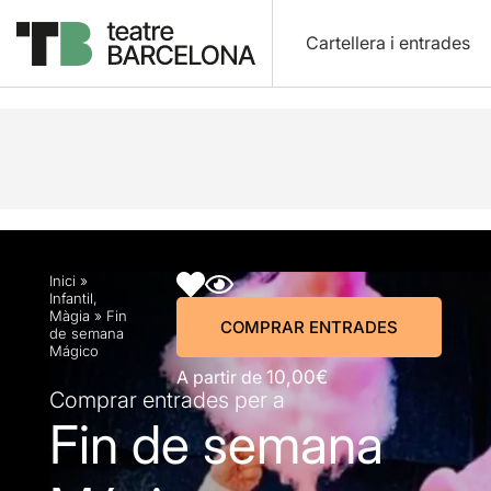
Cartellera i entrades
Descripció
Horaris
Fitxa artística
Info pràctic
Inici
»
Infantil
,
Màgia
»
Fin
COMPRAR ENTRADES
de semana
Mágico
A partir de
10,00€
Comprar entrades per a
Fin de semana