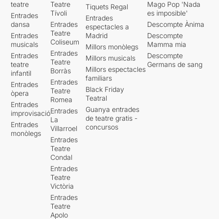
teatre
Teatre
Mago Pop 'Nada
Tiquets Regal
Tívoli
es imposible'
Entrades
Entrades
dansa
Entrades
Descompte Ànima
espectacles a
Teatre
Entrades
Madrid
Descompte
Coliseum
musicals
Mamma mia
Millors monòlegs
Entrades
Entrades
Descompte
Millors musicals
Teatre
teatre
Germans de sang
Millors espectacles
Borràs
infantil
familiars
Entrades
Entrades
Black Friday
Teatre
òpera
Teatral
Romea
Entrades
Guanya entrades
Entrades
improvisació
de teatre gratis -
La
Entrades
concursos
Villarroel
monòlegs
Entrades
Teatre
Condal
Entrades
Teatre
Victòria
Entrades
Teatre
Apolo