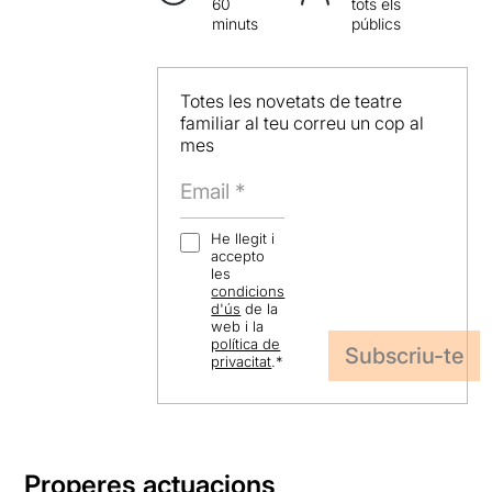
60
tots els
minuts
públics
Totes les novetats de teatre
familiar al teu correu un cop al
mes
He llegit i
accepto
les
condicions
d'ús
de la
web i la
política de
privacitat
.
*
Properes actuacions