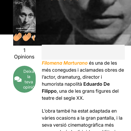
1
Opinions
Filomena Marturano
és una de les
més conegudes i aclamades obres de
Deixa
la
l’actor, dramaturg, director i
teva
humorista napolità
Eduardo De
opinió
Filippo
, una de les grans figures del
teatre del segle XX.
L’obra també ha estat adaptada en
vàries ocasions a la gran pantalla, i la
seva versió cinematogràfica més