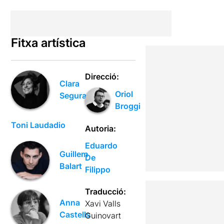
Fitxa artística
Direcció:
Clara
Oriol
Segura
Broggi
Toni Laudadio
Autoria:
Eduardo
Guillem
De
Balart
Filippo
Traducció:
Anna
Xavi Valls
Castells
Guinovart