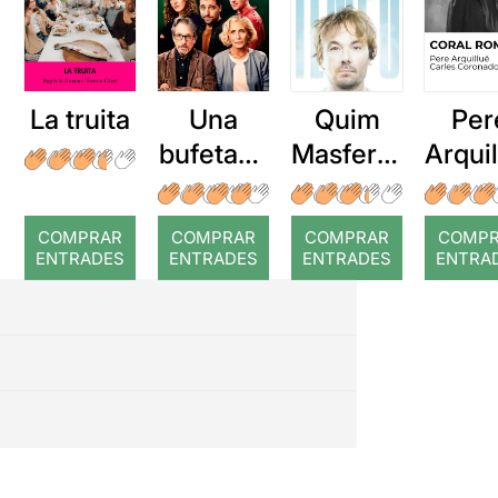
La truita
Una
Quim
Per
bufetada
Masferre
Arqui
a temps
r: Temps
: Cor
romp
COMPRAR
COMPRAR
COMPRAR
COMP
ENTRADES
ENTRADES
ENTRADES
ENTRA