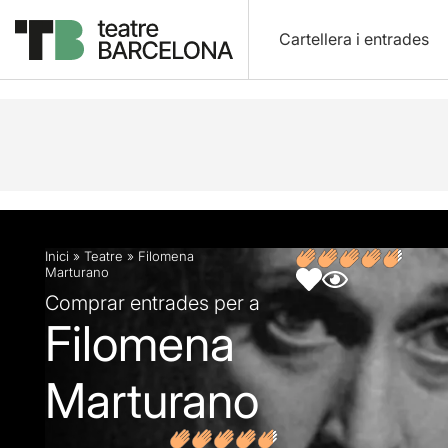
Cartellera i entrades
Descripció
Fitxa artística
Opinions
Articles
Inici
»
Teatre
»
Filomena
Marturano
Comprar entrades per a
Filomena
Marturano