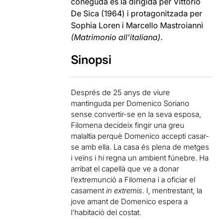
coneguda és la dirigida per Vittorio
De Sica (1964) i protagonitzada per
Sophia Loren i Marcello Mastroianni
(Matrimonio all’italiana)
.
Sinopsi
Després de 25 anys de viure
mantinguda per Domenico Soriano
sense convertir-se en la seva esposa,
Filomena decideix fingir una greu
malaltia perquè Domenico accepti casar-
se amb ella. La casa és plena de metges
i veïns i hi regna un ambient fúnebre. Ha
arribat el capellà que ve a donar
l’extremunció a Filomena i a oficiar el
casament
in extremis
. I, mentrestant, la
jove amant de Domenico espera a
l’habitació del costat.