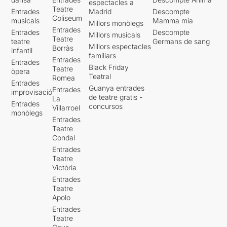
espectacles a
Teatre
Entrades
Madrid
Descompte
Coliseum
musicals
Mamma mia
Millors monòlegs
Entrades
Entrades
Descompte
Millors musicals
Teatre
teatre
Germans de sang
Millors espectacles
Borràs
infantil
familiars
Entrades
Entrades
Black Friday
Teatre
òpera
Teatral
Romea
Entrades
Guanya entrades
Entrades
improvisació
de teatre gratis -
La
Entrades
concursos
Villarroel
monòlegs
Entrades
Teatre
Condal
Entrades
Teatre
Victòria
Entrades
Teatre
Apolo
Entrades
Teatre