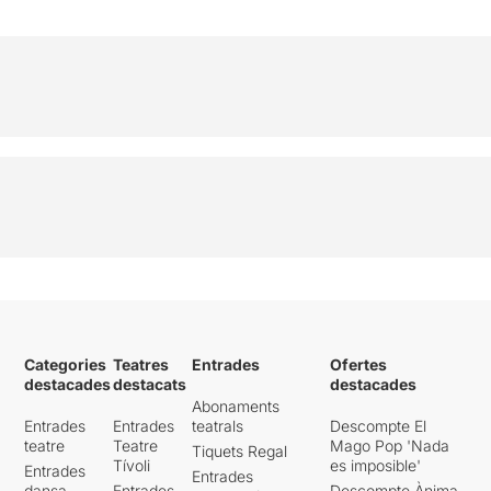
Categories
Teatres
Entrades
Ofertes
destacades
destacats
destacades
Abonaments
Entrades
Entrades
teatrals
Descompte El
teatre
Teatre
Mago Pop 'Nada
Tiquets Regal
Tívoli
es imposible'
Entrades
Entrades
dansa
Entrades
Descompte Ànima