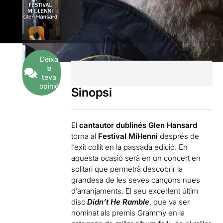
Deixa
la
teva
opinió
Sinopsi
El
cantautor dublinés Glen Hansard
torna al
Festival Mil·lenni
després de
l’èxit collit en la passada edició. En
aquesta ocasió serà en un concert en
solitari que permetrà descobrir la
grandesa de les seves cançons nues
d’arranjaments. El seu excel·lent últim
disc
Didn’t He Ramble
, que va ser
nominat als premis Grammy en la