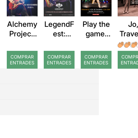
Alchemy
LegendF
Play the
Jo
Project:
est:
game:
Trave
Homenaj
Showbe
Un
e a Dire
at. Una
homenat
COMPRAR
COMPRAR
COMPRAR
COMP
Straits
nit amb
ge a
ENTRADES
ENTRADES
ENTRADES
ENTRA
els
Queen
Beatles