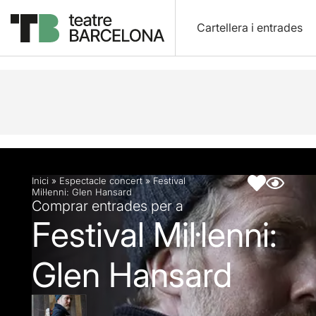
Cartellera i entrades
Descripció
Fitxa artística
Inici
»
Espectacle concert
»
Festival
Mil·lenni: Glen Hansard
Comprar entrades per a
Festival Mil·lenni:
Glen Hansard