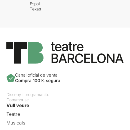
Espai
Texas
Canal oficial de venta
Compra 100% segura
Disseny i programació:
Copymouse
Vull veure
Teatre
Musicals