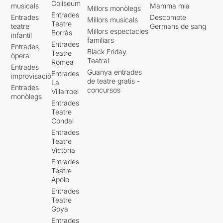
Coliseum
musicals
Mamma mia
Millors monòlegs
Entrades
Entrades
Descompte
Millors musicals
Teatre
teatre
Germans de sang
Millors espectacles
Borràs
infantil
familiars
Entrades
Entrades
Black Friday
Teatre
òpera
Teatral
Romea
Entrades
Guanya entrades
Entrades
improvisació
de teatre gratis -
La
Entrades
concursos
Villarroel
monòlegs
Entrades
Teatre
Condal
Entrades
Teatre
Victòria
Entrades
Teatre
Apolo
Entrades
Teatre
Goya
Entrades