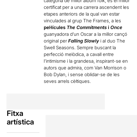
categoria de millor àlbum folk, és el millor
certificat per a una carrera ascendent les
etapes anteriors de la qual van estar
vinculades al grup The Frames, a les
pel·lícules
The Commitments
i
Once
guanyadora d’un Oscar a la millor cançó
original per
Falling Slowly
i al duo The
Swell Seasons. Sempre buscant la
perfecció melòdica, a cavall entre
l’intimisme i la grandesa, inspirant-se en
autors que admira, com Van Morrison o
Bob Dylan, i sense oblidar-se de les
seves arrels cèltiques.
Fitxa
artística