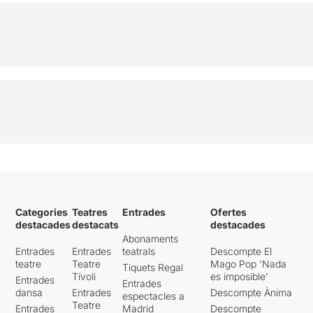
Categories
Teatres
Entrades
Ofertes
destacades
destacats
destacades
Abonaments
Entrades
Entrades
teatrals
Descompte El
teatre
Teatre
Mago Pop 'Nada
Tiquets Regal
Tívoli
es imposible'
Entrades
Entrades
dansa
Entrades
Descompte Ànima
espectacles a
Teatre
Entrades
Madrid
Descompte