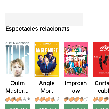
Espectacles relacionats
Quim
Angle
Improsh
Corta
Masferre
Mort
ow
cab
r: Temps
roj
COMPRAR
COMPRAR
COMPRAR
COMP