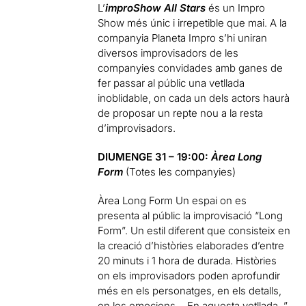
L’
improShow All Stars
és un Impro
Show més únic i irrepetible que mai. A la
companyia Planeta Impro s’hi uniran
diversos improvisadors de les
companyies convidades amb ganes de
fer passar al públic una vetllada
inoblidable, on cada un dels actors haurà
de proposar un repte nou a la resta
d’improvisadors.
DIUMENGE 31 – 19:00:
Àrea Long
Form
(Totes les companyies)
Àrea Long Form Un espai on es
presenta al públic la improvisació “Long
Form”. Un estil diferent que consisteix en
la creació d’històries elaborades d’entre
20 minuts i 1 hora de durada. Històries
on els improvisadors poden aprofundir
més en els personatges, en els detalls,
en les emocions… En aquesta vetllada, ”