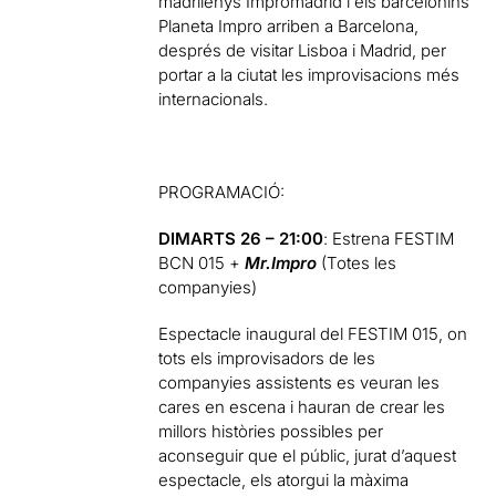
madrilenys Impromadrid
i els barcelonins
Planeta Impro arriben a Barcelona,
després de visitar Lisboa i Madrid, per
portar a la ciutat les improvisacions més
internacionals.
PROGRAMACIÓ:
DIMARTS 26 – 21:00
: Estrena FESTIM
BCN 015 +
Mr.Impro
(Totes les
companyies)
Espectacle inaugural del FESTIM 015, on
tots els improvisadors de les
companyies assistents es veuran les
cares en escena i hauran de crear les
millors històries possibles per
aconseguir que el públic, jurat d’aquest
espectacle, els atorgui la màxima