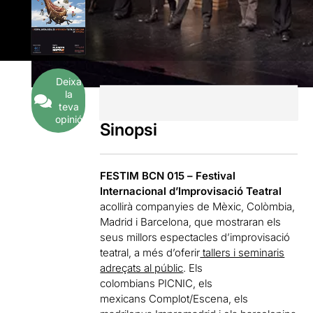
Deixa
la
teva
opinió
Sinopsi
FESTIM BCN 015 –
Festival
Internacional d’Improvisació Teatral
acollirà companyies de Mèxic, Colòmbia,
Madrid i Barcelona, que mostraran els
seus millors espectacles d’improvisació
teatral, a més d’oferir
tallers i seminaris
adreçats al públic
. Els
colombians PICNIC, els
mexicans Complot/Escena, els