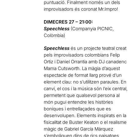
puntuació. Finalment només un dels
improvisadors és coronat Mr.Impro!
DIMECRES 27 – 21:00:
Speechless
(Companyia PICNIC,
Colòmbia)
Speechless
és un projecte teatral creat
pels improvisadors colombians Felip
Ortiz i Daniel Orrantia amb DJ canadenc
Mama Cutsworth. La màgia d’aquest
espectacle de format llarg prové d’un
element clau: no s’utilitzen paraules. En
canvi, el cos i la música són l’eix central,
permetent que qualsevol persona al
món pugui entendre les històries
boniques i entrellaçades que es
desenvolupen. Elements inspirats en la
fisicalitat de Buster Keaton o el realisme
màgic de Gabriel García Márquez
s’emboliquen dins de rics paisatges