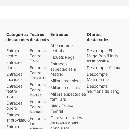
Categories
Teatres
Entrades
Ofertes
destacades
destacats
destacades
Abonaments
Entrades
Entrades
teatrals
Descompte El
teatre
Teatre
Mago Pop 'Nada
Tiquets Regal
Tívoli
es imposible'
Entrades
Entrades
dansa
Entrades
Descompte Ànima
espectacles a
Teatre
Entrades
Madrid
Descompte
Coliseum
musicals
Mamma mia
Millors monòlegs
Entrades
Entrades
Descompte
Millors musicals
Teatre
teatre
Germans de sang
Millors espectacles
Borràs
infantil
familiars
Entrades
Entrades
Black Friday
Teatre
òpera
Teatral
Romea
Entrades
Guanya entrades
Entrades
improvisació
de teatre gratis -
La
Entrades
concursos
Villarroel