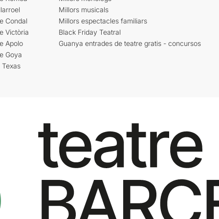
larroel
Millors musicals
re Condal
Millors espectacles familiars
e Victòria
Black Friday Teatral
e Apolo
Guanya entrades de teatre gratis - concursos
re Goya
i Texas