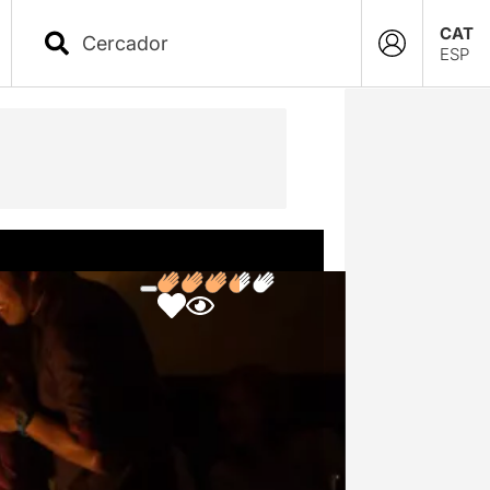
CAT
ESP