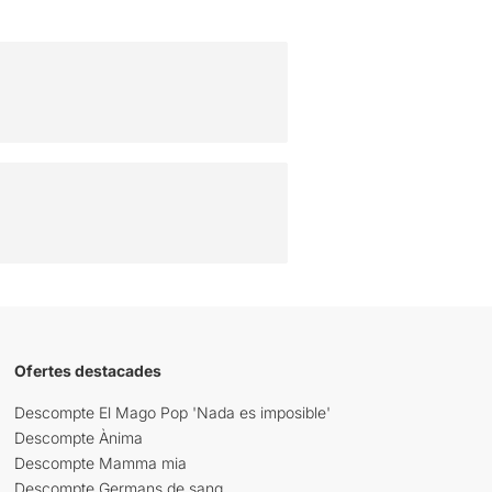
Ofertes destacades
Descompte El Mago Pop 'Nada es imposible'
Descompte Ànima
Descompte Mamma mia
Descompte Germans de sang