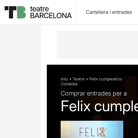
Cartellera i entrades
Descripció
Fitxa artística
Fotos i 
Inici
»
Teatre
»
Felix cumpleaños
Comèdia
Comprar entrades per a
Felix cumpl