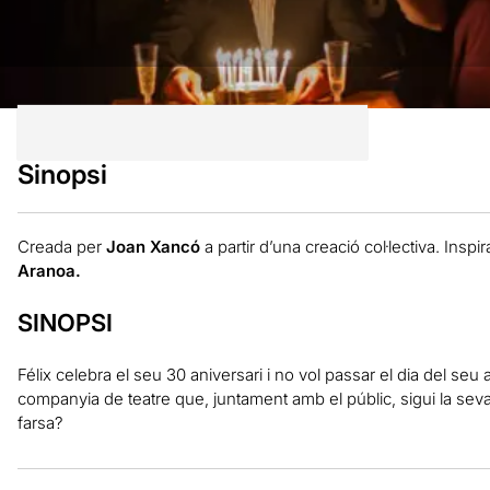
Sinopsi
Creada per
Joan Xancó
a partir d’una creació col·lectiva. Insp
Aranoa.
SINOPSI
Félix
celebra el seu
30
aniversari
i no vol
passar el dia
del seu a
companyia
de teatre
que, juntament
amb
el públic,
sigui
la seva
farsa
?