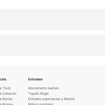
cats
Entrades
e Tívoli
Abonaments teatrals
re Coliseum
Tiquets Regal
e Borràs
Entrades espectacles a Madrid
re Romea
Millors monòlegs