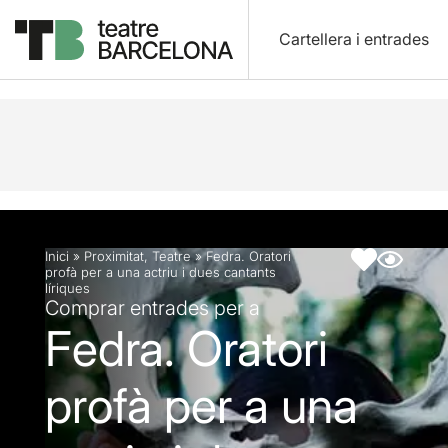
Cartellera i entrades
Descripció
Fitxa artística
Inici
»
Proximitat
,
Teatre
»
Fedra. Oratori
profà per a una actriu i dues cantants
líriques
Comprar entrades per a
Fedra. Oratori
profà per a una