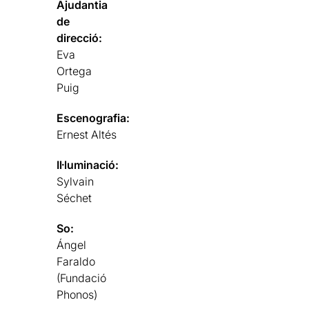
Ajudantia
de
direcció:
Eva
Ortega
Puig
Escenografia:
Ernest Altés
Il·luminació:
Sylvain
Séchet
So:
Ángel
Faraldo
(Fundació
Phonos)