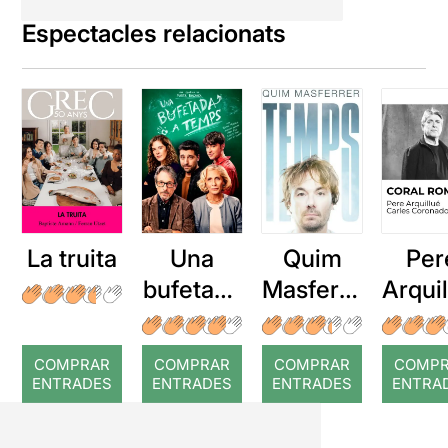
Espectacles relacionats
La truita
Una
Quim
Per
bufetada
Masferre
Arqui
a temps
r: Temps
: Cor
romp
COMPRAR
COMPRAR
COMPRAR
COMP
ENTRADES
ENTRADES
ENTRADES
ENTRA