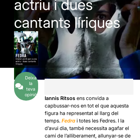
actriu i dues
cantants líriques
Deixa
la
teva
opinió
Iannis Ritsos
ens convida a
capbussar-nos en tot el que aquesta
figura ha representat al llarg del
temps.
Fedra
i totes les Fedres. I la
d’avui dia, també necessita agafar el
camí de l’alliberament, allunyar-se de