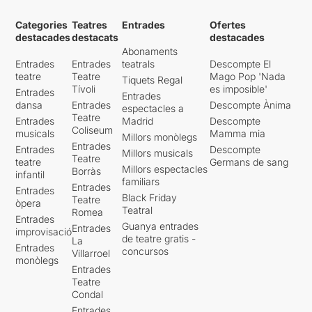
Categories
Teatres
Entrades
Ofertes
destacades
destacats
destacades
Abonaments
Entrades
Entrades
teatrals
Descompte El
teatre
Teatre
Mago Pop 'Nada
Tiquets Regal
Tívoli
es imposible'
Entrades
Entrades
dansa
Entrades
Descompte Ànima
espectacles a
Teatre
Entrades
Madrid
Descompte
Coliseum
musicals
Mamma mia
Millors monòlegs
Entrades
Entrades
Descompte
Millors musicals
Teatre
teatre
Germans de sang
Millors espectacles
Borràs
infantil
familiars
Entrades
Entrades
Black Friday
Teatre
òpera
Teatral
Romea
Entrades
Guanya entrades
Entrades
improvisació
de teatre gratis -
La
Entrades
concursos
Villarroel
monòlegs
Entrades
Teatre
Condal
Entrades