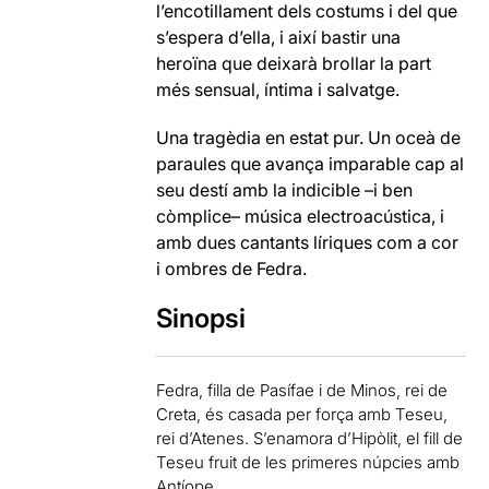
l’encotillament dels costums i del que
s’espera d’ella, i així bastir una
heroïna que deixarà brollar la part
més sensual, íntima i salvatge.
Una tragèdia en estat pur. Un oceà de
paraules que avança imparable cap al
seu destí amb la indicible –i ben
còmplice– música electroacústica, i
amb dues cantants líriques com a cor
i ombres de Fedra.
Sinopsi
Fedra, filla de Pasífae i de Minos, rei de
Creta, és casada per força amb Teseu,
rei d’Atenes. S’enamora d’Hipòlit, el fill de
Teseu fruit de les primeres núpcies amb
Antíope.