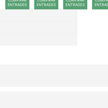
COMPRAR
COMPRAR
COMPRAR
COMP
ENTRADES
ENTRADES
ENTRADES
ENTRA