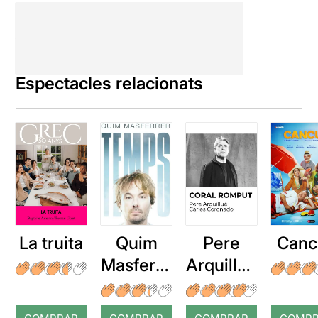
Espectacles relacionats
La truita
Quim
Pere
Canc
Masferre
Arquillué
r: Temps
: Coral
romput