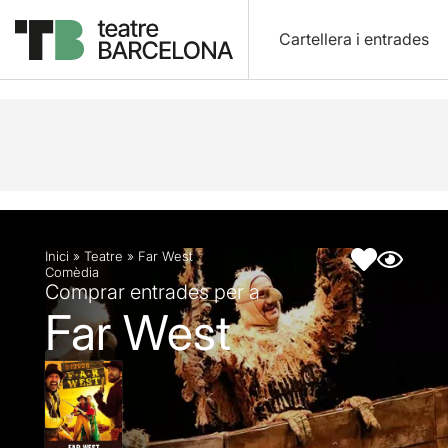
Cartellera i entrades
Descripció
Fitxa artística
Fotos i vídeos
Inici
»
Teatre
»
Far West
Comèdia
Comprar entrades per a
Far West