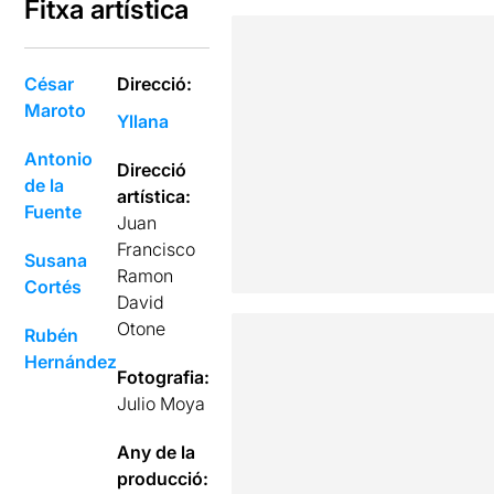
Fitxa artística
César
Direcció:
Maroto
Yllana
Antonio
Direcció
de la
artística:
Fuente
Juan
Francisco
Susana
Ramon
Cortés
David
Otone
Rubén
Hernández
Fotografia:
Julio Moya
Any de la
producció: