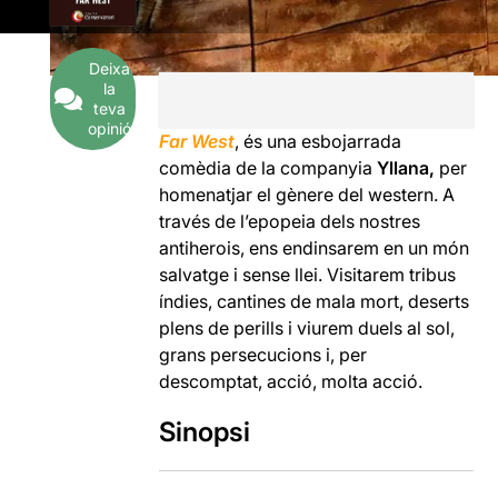
Deixa
la
teva
opinió
Far West
, és una esbojarrada
comèdia de la companyia
Yllana,
per
homenatjar el gènere del western. A
través de l’epopeia dels nostres
antiherois, ens endinsarem en un món
salvatge i sense llei. Visitarem tribus
índies, cantines de mala mort, deserts
plens de perills i viurem duels al sol,
grans persecucions i, per
descomptat, acció, molta acció.
Sinopsi