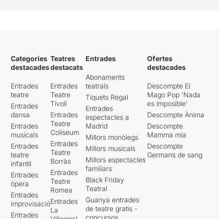
Categories
Teatres
Entrades
Ofertes
destacades
destacats
destacades
Abonaments
Entrades
Entrades
teatrals
Descompte El
teatre
Teatre
Mago Pop 'Nada
Tiquets Regal
Tívoli
es imposible'
Entrades
Entrades
dansa
Entrades
Descompte Ànima
espectacles a
Teatre
Entrades
Madrid
Descompte
Coliseum
musicals
Mamma mia
Millors monòlegs
Entrades
Entrades
Descompte
Millors musicals
Teatre
teatre
Germans de sang
Millors espectacles
Borràs
infantil
familiars
Entrades
Entrades
Black Friday
Teatre
òpera
Teatral
Romea
Entrades
Guanya entrades
Entrades
improvisació
de teatre gratis -
La
Entrades
concursos
Villarroel