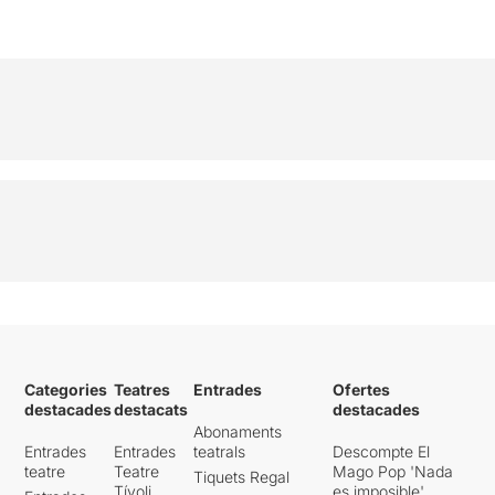
Categories
Teatres
Entrades
Ofertes
destacades
destacats
destacades
Abonaments
Entrades
Entrades
teatrals
Descompte El
teatre
Teatre
Mago Pop 'Nada
Tiquets Regal
Tívoli
es imposible'