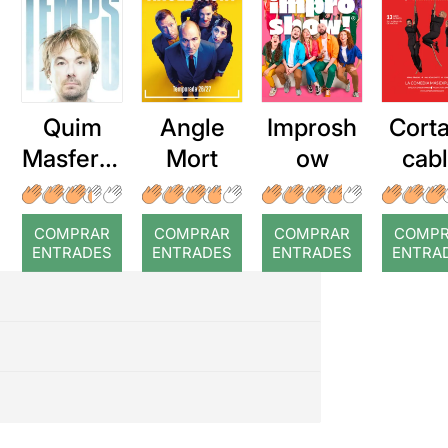
Quim
Angle
Improsh
Corta
Masferre
Mort
ow
cab
r: Temps
roj
COMPRAR
COMPRAR
COMPRAR
COMP
ENTRADES
ENTRADES
ENTRADES
ENTRA