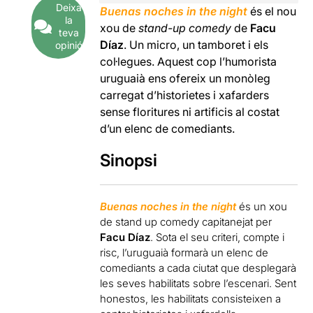
Deixa
Buenas noches in the night
és el nou
la
xou de
stand-up comedy
de
Facu
teva
Díaz
. Un micro, un tamboret i els
opinió
col·legues. Aquest cop l’humorista
uruguaià ens ofereix un monòleg
carregat d’historietes i xafarders
sense floritures ni artificis al costat
d’un elenc de comediants.
Sinopsi
Buenas noches in the night
és un xou
de stand up comedy capitanejat per
Facu Díaz
. Sota el seu criteri, compte i
risc, l’uruguaià formarà un elenc de
comediants a cada ciutat que desplegarà
les seves habilitats sobre l’escenari. Sent
honestos, les habilitats consisteixen a