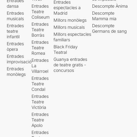
Entrades
Entrades
dansa
Entrades
Descompte Ànima
espectacles a
Teatre
Entrades
Madrid
Descompte
Coliseum
musicals
Mamma mia
Millors monòlegs
Entrades
Entrades
Descompte
Millors musicals
Teatre
teatre
Germans de sang
Millors espectacles
Borràs
infantil
familiars
Entrades
Entrades
Black Friday
Teatre
òpera
Teatral
Romea
Entrades
Guanya entrades
Entrades
improvisació
de teatre gratis -
La
Entrades
concursos
Villarroel
monòlegs
Entrades
Teatre
Condal
Entrades
Teatre
Victòria
Entrades
Teatre
Apolo
Entrades