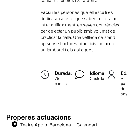
contar historietes i xafardells.
Facu
i les persones que ell esculli es
dedicaran a fer el que saben fer, dilatar i
inflar artificialment les seves ocurrències
per delectar un públic amb voluntat de
practicar la rialla. Una vetllada de stand
up sense floritures ni artificis: un micro,
un tamboret i els col·legues.
Durada:
Idioma:
Ed
75
Castellà
A
minuts
par
de 
an
Properes actuacions
Teatre Apolo, Barcelona
Calendari