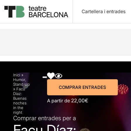
Cartellera i entrades
Descripció
Horaris
Fitxa artística
Fotos i víd
Inici
»
Humor
,
Stand Up
COMPRAR ENTRADES
»
Facu
Díaz:
Buenas
A partir de
22,00€
noches
in the
night
Comprar entrades per a
Facu Díaz: