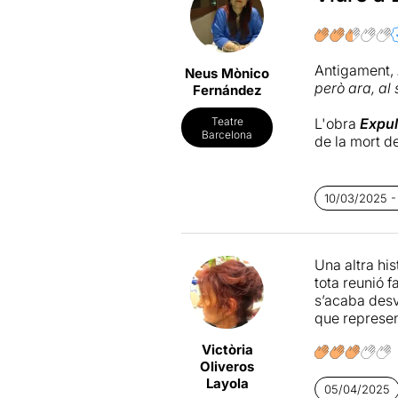
L’escenari és
qual és un mi
Amb l’escen
la casa sembl
Antigament,
Neus Mònico
La veritat, 
però ara, al
Fernández
de les ties 
Mica a mica 
L'obra
Expul
Teatre
tothom i les 
Barcelona
de la mort de
L'acció trans
Barcelona.
10/03/2025 -
Expulsió
exp
mirada de tr
Una altra his
la que creu q
tota reunió f
interpretada
s’acaba desve
la filla del 
que represen
La pandèmia, 
Victòria
l'habitatge, 
Oliveros
Viure a Barc
Layola
05/04/2025