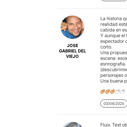
Expulsió
nei
Barcelona fa
Un poble que
La historia 
desmesurada 
realidad est
Els nostres j
cabida en es
econòmiques.
Y aunque el 
espectador c
JOSE
corto.
GABRIEL DEL
Una propuest
VIEJO
escena: esos
esnnografia.
(descubrimie
personajes o
Una buena pr
03/04/2025
Fluix. Text o