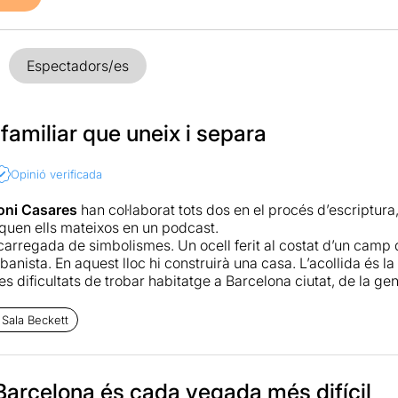
Espectadors/es
familiar que uneix i separa
Opinió verificada
Toni Casares
han col·laborat tots dos en el procés d’escriptura,
quen ells mateixos en un podcast.
carregada de simbolismes. Un ocell ferit al costat d’un camp d
banista. En aquest lloc hi construirà una casa. L’acollida és l
es dificultats de trobar habitatge a Barcelona ciutat, de la gentr
’obra transcorre amb varies capes argumentals que Pau Miró h
, tres reconeguts intèrprets,
Anna Alarcón, Montse Germán 
 Sala Beckett
esprés de la mort del pare, i el que havia de ser una trobad
ideològiques i maneres diferents d’haver viscut la seva infànc
n entendre a cada un dels tres germans la manera de pensar de
a mica i el teixit argumental va creixent amb els punts de vis
Barcelona és cada vegada més difícil