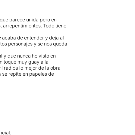
idualisme extrem i de com
rs a Barcelona, com el meu poble.
construcció urbanística ha estat
a que parece unida pero en
 de l'habitatge i dels lloguers.
s, arrepentimientos. Todo tiene
locs amb les seves possibilitats
és el mateix que tenim nosaltres.
e acaba de entender y deja al
tos personajes y se nos queda
l y que nunca he visto en
n toque muy guay a la
í radica lo mejor de la obra
 se repite en papeles de
ncial.