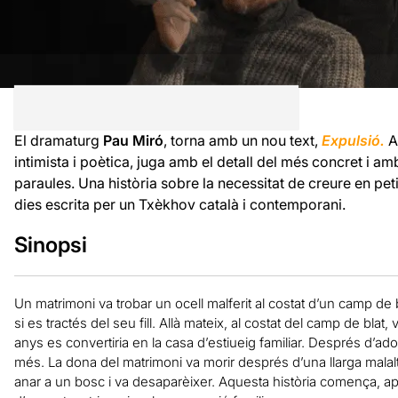
El dramaturg
Pau Miró
, torna amb un nou text,
Expulsió.
Am
intimista i poètica, juga amb el detall del més concret i am
paraules. Una història sobre la necessitat de creure en pet
dies escrita per un Txèkhov català i contemporani.
Sinopsi
Un matrimoni va trobar un ocell malferit al costat d’un camp de b
si es tractés del seu fill. Allà mateix, al costat del camp de blat
anys es convertiria en la casa d’estiueig familiar. Després d’adopta
més. La dona del matrimoni va morir després d’una llarga malal
anar a un bosc i va desaparèixer. Aquesta història comença, 