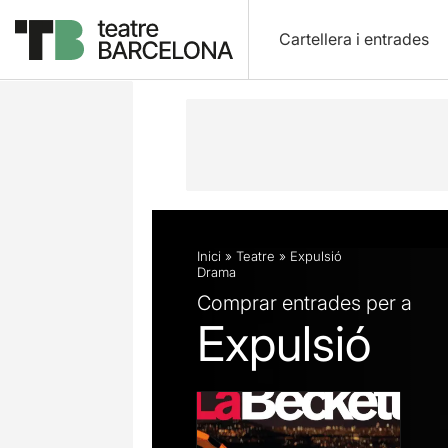
Cartellera i entrades
Descripció
Fitxa artística
Fotos i 
Inici
»
Teatre
»
Expulsió
Drama
Comprar entrades per a
Expulsió