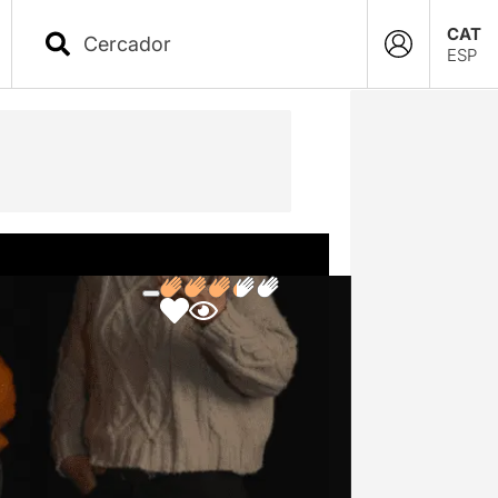
CAT
ESP