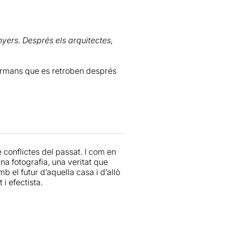
 construït el pare, la mort del
a-Patau
).
Garcia
, la tempesta que cau sobre
sc proper i la sala del teatre.
nyers. Després els arquitectes,
nte que van creant la néta i una
nces per un habitatge digne per
ermans que es retroben després
ares situada als afores de
lment o físicament, des de la
Germán,
que és la més idealista,
 conflictes del passat. I com en
ta i la germana petita,
una fotografia, una veritat que
econòmics. Un quart personatge,
b el futur d’aquella casa i d’allò
erança.
i efectista.
'especulació, la crisi de
arxés fora de la ciutat.