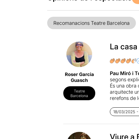
Recomanacions Teatre Barcelona
La casa 
Pau Miró i 
Roser Garcia
segons expli
Guasch
És una obra 
arquitecte ur
Teatre
Barcelona
rerefons de l
habitants. L
Tres germans
18/03/2025 -
dels pares d
diferències 
paraules, fa
donant mica 
Viure a 