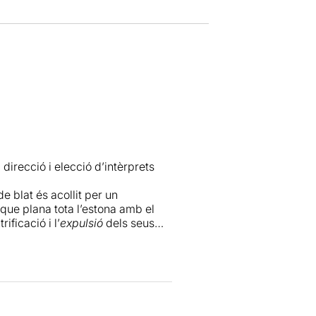
 direcció i elecció d’intèrprets
e blat és acollit per un
a que plana tota l’estona amb el
ificació i l’
expulsió
dels seus
a anat teixint amb pulcritud.
i Xavi Sáez
, es troben a la casa
a agradable acaba amb retrets per
ia. Les actituds, més que les
ls altres. La informació es va
ta dels tres germans.