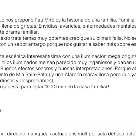
x com a resposta a les narratives que fan apologia de l'indiv
 fora als seus veïns. Gent que se'n va a viure a pobles prope
 de mica en mica ha deixat de ser el que era. Un poble on la 
que nos propone Pau Miró es la historia de una familia. Famili
i ha transformat el paisatge. Un poble que ha apujat els preus
á llena de grietas. Envidias, avaricias, enfermedades mentale
oves han estat "expulsats" del seu poble, buscant als afores l
te drama familiar.
 Aquest sentiment d'expulsió que ens planteja en
Pau Miró,
texto trata temas muy potentes creo que su clímax falla. No s
on un sabor amargo porque nos gustaría saber más sobre es
a escénica interesantísima con una iluminación mega origina
 hilos iluminados me han parecido muy ingeniosos y daban u
 Buenos efectos sonoros y buenas interpretaciones. Porque ah
nto de Mia Sala-Patau y una Alarcón maravillosa pero que ya
diosos y despreciables)
opuesta para estar 1h 20 min en la casa familiar!
bvi, direcció maniquea i actuacions molt per sota del seu pote