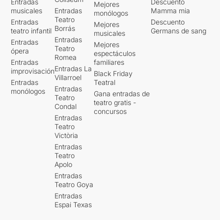
Entradas
Descuento
Mejores
una estona divertida, que ja
musicales
Entradas
Mamma mia
monólogos
és molt.
Teatro
Entradas
Descuento
Mejores
Borrás
teatro infantil
Germans de sang
musicales
Si voleu llegir la valoració
Entradas
Entradas
Mejores
original sencera, només heu
Teatro
ópera
espectáculos
Romea
de clicar
AQUÍ
Entradas
familiares
Entradas La
improvisación
Black Friday
Villarroel
Entradas
Teatral
Entradas
monólogos
Gana entradas de
Teatro
teatro gratis -
Condal
concursos
Entradas
Teatro
Victòria
Entradas
Teatro
Apolo
Entradas
Teatro Goya
Entradas
Espai Texas