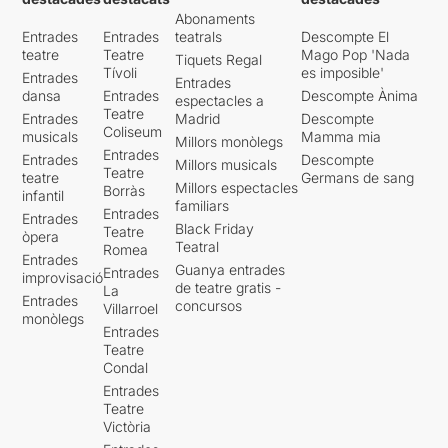
Abonaments
Entrades
Entrades
teatrals
Descompte El
teatre
Teatre
Mago Pop 'Nada
Tiquets Regal
Tívoli
es imposible'
Entrades
Entrades
dansa
Entrades
Descompte Ànima
espectacles a
Teatre
Entrades
Madrid
Descompte
Coliseum
musicals
Mamma mia
Millors monòlegs
Entrades
Entrades
Descompte
Millors musicals
Teatre
teatre
Germans de sang
Millors espectacles
Borràs
infantil
familiars
Entrades
Entrades
Black Friday
Teatre
òpera
Teatral
Romea
Entrades
Guanya entrades
Entrades
improvisació
de teatre gratis -
La
Entrades
concursos
Villarroel
monòlegs
Entrades
Teatre
Condal
Entrades
Teatre
Victòria