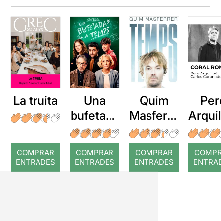
La truita
Una
Quim
Per
bufetada
Masferre
Arqui
a temps
r: Temps
: Cor
romp
COMPRAR
COMPRAR
COMPRAR
COMP
ENTRADES
ENTRADES
ENTRADES
ENTRA