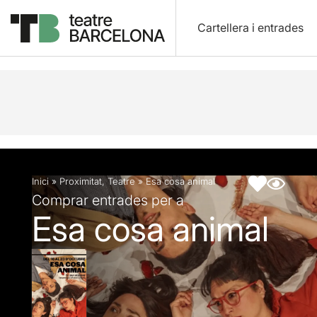
Cartellera i entrades
Descripció
Fitxa artística
Fotos i vídeos
Inici
»
Proximitat
,
Teatre
»
Esa cosa animal
Comprar entrades per a
Esa cosa animal