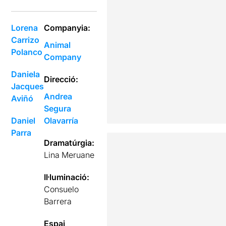
Lorena
Companyia:
Carrizo
Animal
Polanco
Company
Daniela
Direcció:
Jacques
Andrea
Aviñó
Segura
Daniel
Olavarría
Parra
Dramatúrgia:
Lina Meruane
Il·luminació:
Consuelo
Barrera
Espai