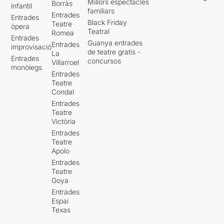
Millors espectacles
Borràs
infantil
familiars
Entrades
Entrades
Black Friday
Teatre
òpera
Teatral
Romea
Entrades
Guanya entrades
Entrades
improvisació
de teatre gratis -
La
Entrades
concursos
Villarroel
monòlegs
Entrades
Teatre
Condal
Entrades
Teatre
Victòria
Entrades
Teatre
Apolo
Entrades
Teatre
Goya
Entrades
Espai
Texas