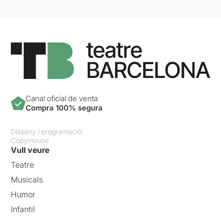
Canal oficial de venta
Compra 100% segura
Disseny i programació:
Copymouse
Vull veure
Teatre
Musicals
Humor
Infantil