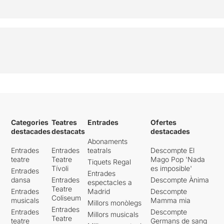
Categories
Teatres
Entrades
Ofertes
destacades
destacats
destacades
Abonaments
Entrades
Entrades
teatrals
Descompte El
teatre
Teatre
Mago Pop 'Nada
Tiquets Regal
Tívoli
es imposible'
Entrades
Entrades
dansa
Entrades
Descompte Ànima
espectacles a
Teatre
Entrades
Madrid
Descompte
Coliseum
musicals
Mamma mia
Millors monòlegs
Entrades
Entrades
Descompte
Millors musicals
Teatre
teatre
Germans de sang