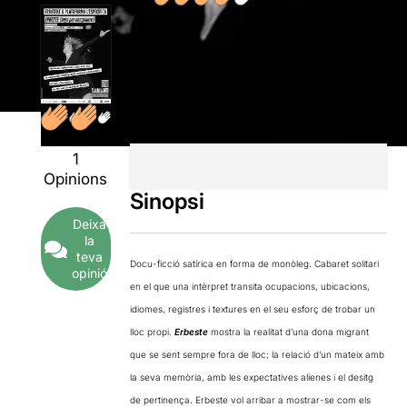
1
Opinions
Sinopsi
Deixa
la
teva
Docu-ficció satírica en forma de monòleg. Cabaret solitari
opinió
en el que una intèrpret transita ocupacions, ubicacions,
idiomes, registres i textures en el seu esforç de trobar un
lloc propi.
Erbeste
mostra la realitat d’una dona migrant
que se sent sempre fora de lloc; la relació d’un mateix amb
la seva memòria, amb les expectatives alienes i el desitg
de pertinença. Erbeste vol arribar a mostrar-se com els