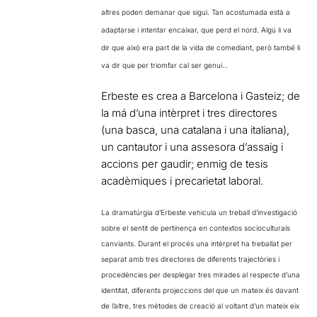
altres poden demanar que sigui. Tan acostumada està a
adaptarse i intentar encaixar, que perd el nord. Algú li va
dir que això era part de la vida de comediant, però també li
va dir que per triomfar cal ser genuí…
Erbeste es crea a Barcelona i Gasteiz; de
la má d’una intèrpret i tres directores
(una basca, una catalana i una italiana),
un cantautor i una assesora d’assaig i
accions per gaudir; enmig de tesis
acadèmiques i precarietat laboral.
La dramatúrgia d’Erbeste vehicula un treball d’investigació
sobre el sentit de pertinença en contextos socioculturals
canviants. Durant el procés una intèrpret ha treballat per
separat amb tres directores de diferents trajectòries i
procedències per desplegar tres mirades al respecte d’una
identitat, diferents projeccions del que un mateix és davant
de l’altre, tres mètodes de creació al voltant d’un mateix eix