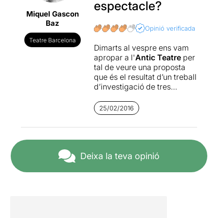
espectacle?
Miquel Gascon
Baz
Opinió verificada
Teatre Barcelona
Dimarts al vespre ens vam
apropar a l'
Antic Teatre
per
tal de veure una proposta
que és el resultat d’un treball
d’investigació de tres
directores (una basca, una
catalana i una italiana). La
25/02/2016
idea original, textos i
dramatúrgia són de
Rakel
Ezpeleta
que també ho
interpreta.
Erebeste
es crea
entre Barcelona i Gasteiz.
Deixa la teva opinió
Erbeste és una dona amb
vocació d’artista que ens
explica tots els seus
esforços per trobar el lloc
que creu que li correspon.