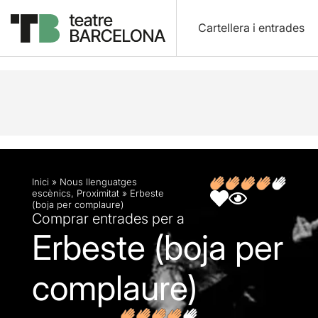
Cartellera i entrades
Descripció
Fitxa artística
Opinions
Inici
»
Nous llenguatges
escènics
,
Proximitat
»
Erbeste
(boja per complaure)
Comprar entrades per a
Erbeste (boja per
complaure)