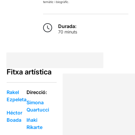
temàtic i biogràfic.
Durada:
70 minuts
Fitxa artística
Rakel
Direcció:
Ezpeleta
Simona
Quartucci
Héctor
Boada
Iñaki
Rikarte