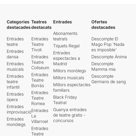
Categories
Teatres
Entrades
Ofertes
destacades
destacats
destacades
Abonaments
Entrades
Entrades
teatrals
Descompte El
teatre
Teatre
Mago Pop 'Nada
Tiquets Regal
Tívoli
es imposible'
Entrades
Entrades
dansa
Entrades
Descompte Ànima
espectacles a
Teatre
Entrades
Madrid
Descompte
Coliseum
musicals
Mamma mia
Millors monòlegs
Entrades
Entrades
Descompte
Millors musicals
Teatre
teatre
Germans de sang
Millors espectacles
Borràs
infantil
familiars
Entrades
Entrades
Black Friday
Teatre
òpera
Teatral
Romea
Entrades
Guanya entrades
Entrades
improvisació
de teatre gratis -
La
Entrades
concursos
Villarroel
monòlegs
Entrades
Teatre