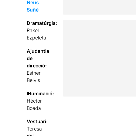
Neus
Suñé
Dramatúrgia:
Rakel
Ezpeleta
Ajudantia
de
direcció:
Esther
Belvis
Il·luminació:
Héctor
Boada
Vestuari:
Teresa