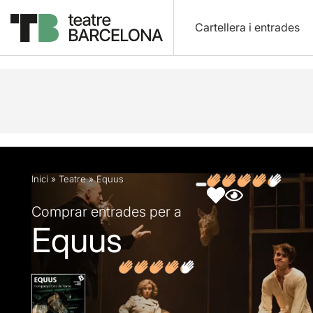
Cartellera i entrades
Descripció
Fitxa artística
Fotos i vídeos
Opin
Inici
»
Teatre
»
Equus
Comprar entrades per a
Equus