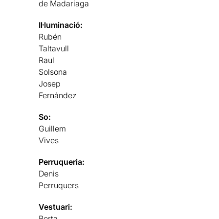
de Madariaga
Il·luminació:
Rubén
Taltavull
Raul
Solsona
Josep
Fernández
So:
Guillem
Vives
Perruqueria:
Denis
Perruquers
Vestuari:
Berta