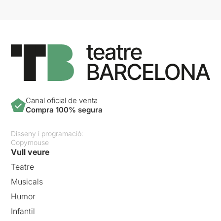
Canal oficial de venta
Compra 100% segura
Disseny i programació:
Copymouse
Vull veure
Teatre
Musicals
Humor
Infantil