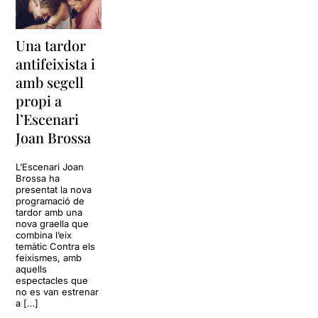
homosexual del personatge.
Els canvis de llum i els sons
Tot i això, la
companyia tira
ambientals ens transporten
endavant una proposta
Una tardor
del present al passat i
molt arriscada
però que el
viceversa, marquen els
antifeixista i
conjunt de tot plegat (espai
canvis de personalitat de
amb segell
lumínic, espai sonor,
l’Alan i diferencien les
evolució dels sentiments...)
propi a
seqüències dels somnis i
genera aquest estat
l’Escenari
transgressions al passat.
d'atenció constant i la
Mitjançant els flashbacks
Joan Brossa
intensitat del text
escènics anirem coneixent
desencadena en buscar la
quina ha sigut la causa o
debilitat que tots tenim
L’Escenari Joan
motiu que ha portat a l’Alan a
Brossa ha
amagada, però latent, dins
buidar els ulls dels cavalls.
presentat la nova
nostre.
programació de
tardor amb una
El vestuari i utillatge, com les
nova graella que
màscares de cavall, calçat
combina l’eix
del genet,... són realment
temàtic Contra els
feixismes, amb
espectaculars.
aquells
espectacles que
Malauradament les
no es van estrenar
interpretacions han estat
a […]
una mica desiguals.