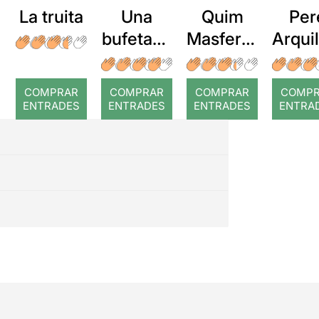
La truita
Una
Quim
Per
bufetada
Masferre
Arqui
a temps
r: Temps
: Cor
romp
COMPRAR
COMPRAR
COMPRAR
COMP
ENTRADES
ENTRADES
ENTRADES
ENTRA