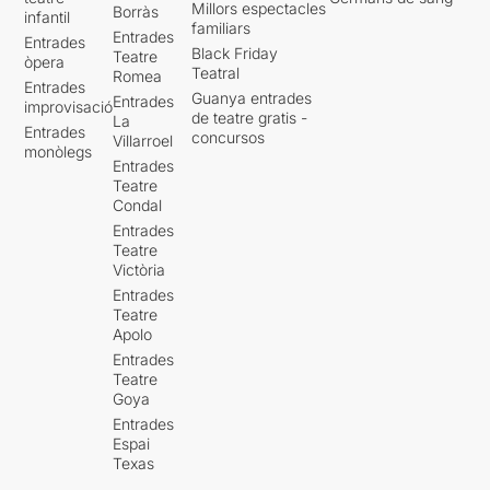
Millors espectacles
Borràs
infantil
familiars
Entrades
Entrades
Black Friday
Teatre
òpera
Teatral
Romea
Entrades
Guanya entrades
Entrades
improvisació
de teatre gratis -
La
Entrades
concursos
Villarroel
monòlegs
Entrades
Teatre
Condal
Entrades
Teatre
Victòria
Entrades
Teatre
Apolo
Entrades
Teatre
Goya
Entrades
Espai
Texas