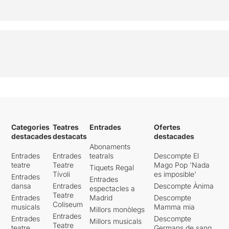
Categories
Teatres
Entrades
Ofertes
destacades
destacats
destacades
Abonaments
Entrades
Entrades
teatrals
Descompte El
teatre
Teatre
Mago Pop 'Nada
Tiquets Regal
Tívoli
es imposible'
Entrades
Entrades
dansa
Entrades
Descompte Ànima
espectacles a
Teatre
Entrades
Madrid
Descompte
Coliseum
musicals
Mamma mia
Millors monòlegs
Entrades
Entrades
Descompte
Millors musicals
Teatre
teatre
Germans de sang