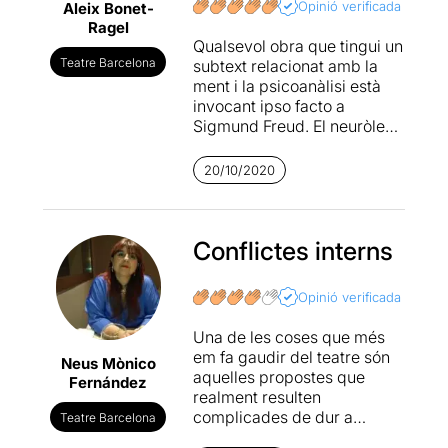
Opinió verificada
Aleix Bonet-
Ragel
Qualsevol obra que tingui un
Teatre Barcelona
subtext relacionat amb la
ment i la psicoanàlisi està
invocant ipso facto a
Sigmund Freud. El neuròleg
txec, conegut pels seus
coneixements de la hipnosi,
20/10/2020
va escriure "Anàlisi de la
fòbia d'un nen de cinc
anys"; el tractament
d'Herbert Graf, o altrament
Conflictes interns
conegut com "el petit Hans".
Un nen de cinc anys amb
Opinió verificada
complex d'Edip
i ansietat de
castració que li va provocar
Una de les coses que més
una
extremada
fòbia als
em fa gaudir del teatre són
Neus Mònico
cavalls en l'intent de
aquelles propostes que
Fernández
dominar els seus pares.
La
realment resulten
història del protagonista
complicades de dur a
Teatre Barcelona
d'Equus, Alan Strang, no
escena.
Equus
n’és un
va gaire desencaminada de