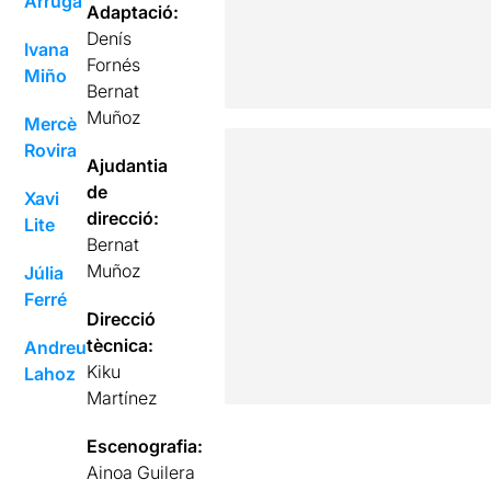
Arruga
Adaptació:
Denís
Ivana
Fornés
Miño
Bernat
Muñoz
Mercè
Rovira
Ajudantia
de
Xavi
direcció:
Lite
Bernat
Muñoz
Júlia
Ferré
Direcció
tècnica:
Andreu
Kiku
Lahoz
Martínez
Escenografia:
Ainoa Guilera