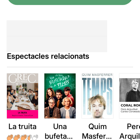
Espectacles relacionats
La truita
Una
Quim
Per
bufetada
Masferre
Arqui