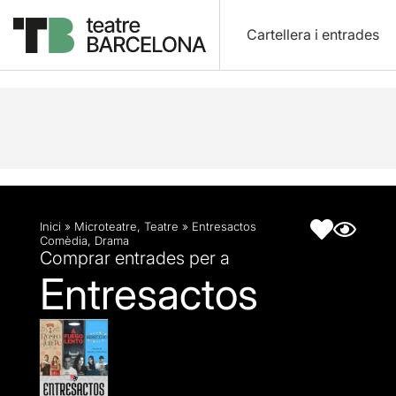
Cartellera i entrades
Descripció
Fitxa artística
Inici
»
Microteatre
,
Teatre
»
Entresactos
Comèdia
,
Drama
Comprar entrades per a
Entresactos