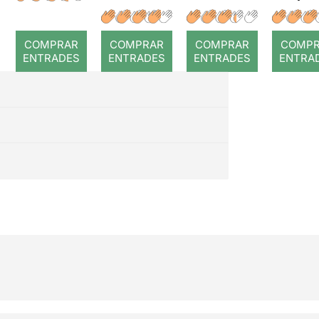
a temps
r: Temps
: Cor
romp
COMPRAR
COMPRAR
COMPRAR
COMP
ENTRADES
ENTRADES
ENTRADES
ENTRA