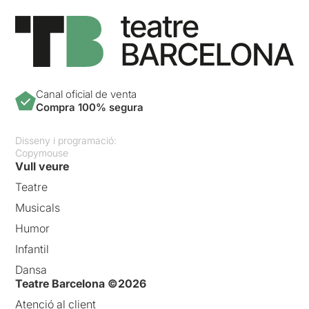
Canal oficial de venta
Compra 100% segura
Disseny i programació:
Copymouse
Vull veure
Teatre
Musicals
Humor
Infantil
Dansa
Teatre Barcelona ©2026
Atenció al client