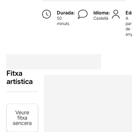
Durada:
Idioma:
Ed
50
Castellà
A
minuts
par
de 
an
Fitxa
artística
Veure
fitxa
sencera