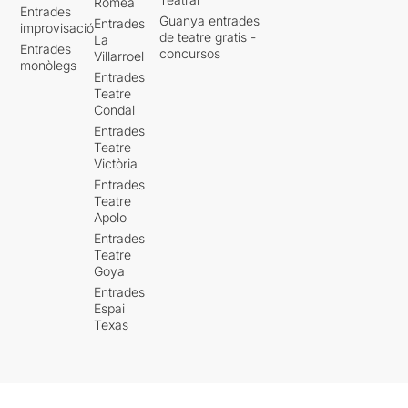
Romea
Entrades
Guanya entrades
Entrades
improvisació
de teatre gratis -
La
Entrades
concursos
Villarroel
monòlegs
Entrades
Teatre
Condal
Entrades
Teatre
Victòria
Entrades
Teatre
Apolo
Entrades
Teatre
Goya
Entrades
Espai
Texas