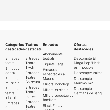
Categories
Teatres
Entrades
Ofertes
destacades
destacats
destacades
Abonaments
Entrades
Entrades
teatrals
Descompte El
teatre
Teatre
Mago Pop 'Nada
Tiquets Regal
Tívoli
es imposible'
Entrades
Entrades
dansa
Entrades
Descompte Ànima
espectacles a
Teatre
Entrades
Madrid
Descompte
Coliseum
musicals
Mamma mia
Millors monòlegs
Entrades
Entrades
Descompte
Millors musicals
Teatre
teatre
Germans de sang
Millors espectacles
Borràs
infantil
familiars
Entrades
Entrades
Black Friday
Teatre
òpera
Teatral