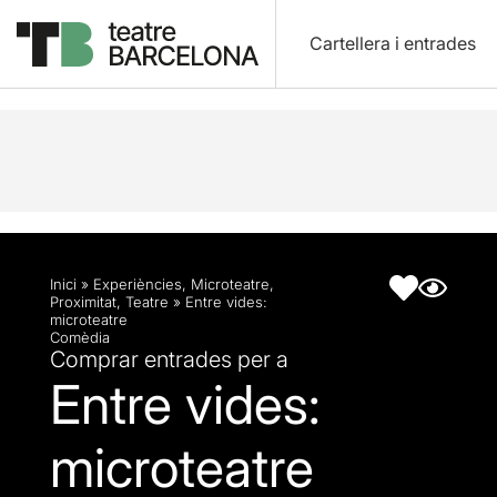
Cartellera i entrades
Descripció
Fitxa artística
Inici
»
Experiències
,
Microteatre
,
Proximitat
,
Teatre
»
Entre vides:
microteatre
Comèdia
Comprar entrades per a
Entre vides:
microteatre