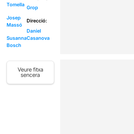
Tomella
Grop
Josep
Direcció:
Massó
Daniel
Susanna
Casanova
Bosch
Veure fitxa
sencera