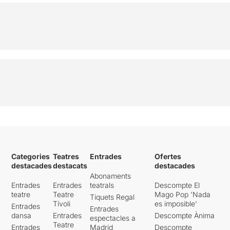
Categories
Teatres
Entrades
Ofertes
destacades
destacats
destacades
Abonaments
Entrades
Entrades
teatrals
Descompte El
teatre
Teatre
Mago Pop 'Nada
Tiquets Regal
Tívoli
es imposible'
Entrades
Entrades
dansa
Entrades
Descompte Ànima
espectacles a
Teatre
Entrades
Madrid
Descompte