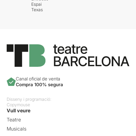
Espai
Texas
Canal oficial de venta
Compra 100% segura
Disseny i programació:
Copymouse
Vull veure
Teatre
Musicals