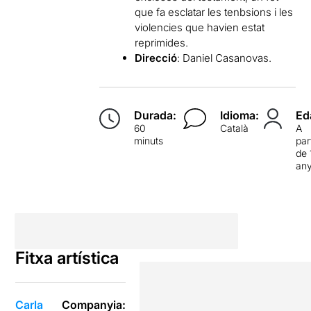
que fa esclatar les tenbsions i les
violencies que havien estat
reprimides.
Direcció
: Daniel Casanovas.
Durada:
Idioma:
Ed
60
Català
A
minuts
par
de 
an
Fitxa artística
Carla
Companyia: