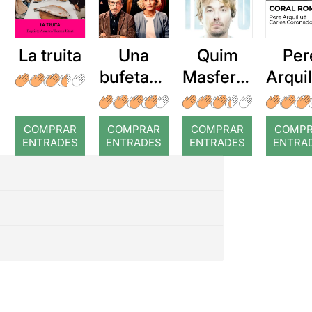
La truita
Una
Quim
Per
bufetada
Masferre
Arqui
a temps
r: Temps
: Cor
romp
COMPRAR
COMPRAR
COMPRAR
COMP
ENTRADES
ENTRADES
ENTRADES
ENTRA