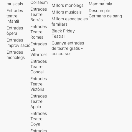
Coliseum
musicals
Mamma mia
Millors monòlegs
Entrades
Entrades
Descompte
Millors musicals
Teatre
teatre
Germans de sang
Millors espectacles
Borràs
infantil
familiars
Entrades
Entrades
Black Friday
Teatre
òpera
Teatral
Romea
Entrades
Guanya entrades
Entrades
improvisació
de teatre gratis -
La
Entrades
concursos
Villarroel
monòlegs
Entrades
Teatre
Condal
Entrades
Teatre
Victòria
Entrades
Teatre
Apolo
Entrades
Teatre
Goya
Entrades