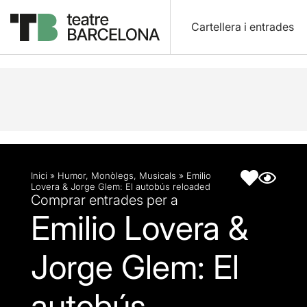
Cartellera i entrades
Descripció
Fitxa artística
Inici
»
Humor
,
Monòlegs
,
Musicals
»
Emilio
Lovera & Jorge Glem: El autobús reloaded
Comprar entrades per a
Emilio Lovera &
Jorge Glem: El
autobús