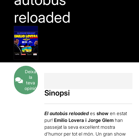
reloaded
Deixa
la
teva
opinió
Sinopsi
El autobús reloaded
es
show
en estat
pur!
Emilio Lovera i
Jorge Glem
han
passejat la seva excel·lent mostra
d’humor per tot el món. Un
gran show