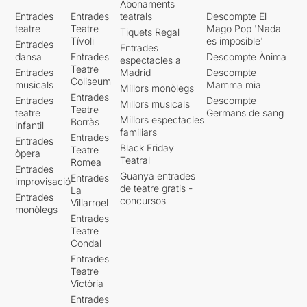
Abonaments
Entrades
Entrades
teatrals
Descompte El
teatre
Teatre
Mago Pop 'Nada
Tiquets Regal
Tívoli
es imposible'
Entrades
Entrades
dansa
Entrades
Descompte Ànima
espectacles a
Teatre
Entrades
Madrid
Descompte
Coliseum
musicals
Mamma mia
Millors monòlegs
Entrades
Entrades
Descompte
Millors musicals
Teatre
teatre
Germans de sang
Millors espectacles
Borràs
infantil
familiars
Entrades
Entrades
Black Friday
Teatre
òpera
Teatral
Romea
Entrades
Guanya entrades
Entrades
improvisació
de teatre gratis -
La
Entrades
concursos
Villarroel
monòlegs
Entrades
Teatre
Condal
Entrades
Teatre
Victòria
Entrades