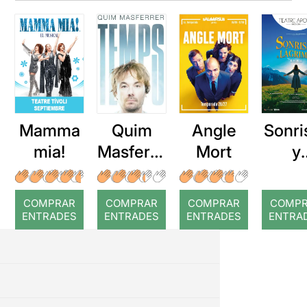
Mamma
Quim
Angle
Sonri
mia!
Masferre
Mort
y
r: Temps
lágri
COMPRAR
COMPRAR
COMPRAR
COMP
ENTRADES
ENTRADES
ENTRADES
ENTRA