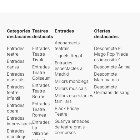
Categories
Teatres
Entrades
Ofertes
destacades
destacats
destacades
Abonaments
Entrades
Entrades
teatrals
Descompte El
teatre
Teatre
Mago Pop 'Nada
Tiquets Regal
Tívoli
es imposible'
Entrades
Entrades
dansa
Entrades
Descompte Ànima
espectacles a
Teatre
Entrades
Madrid
Descompte
Coliseum
musicals
Mamma mia
Millors monòlegs
Entrades
Entrades
Descompte
Millors musicals
Teatre
teatre
Germans de sang
Millors espectacles
Borràs
infantil
familiars
Entrades
Entrades
Black Friday
Teatre
òpera
Teatral
Romea
Entrades
Guanya entrades
Entrades
improvisació
de teatre gratis -
La
Entrades
concursos
Villarroel
monòlegs