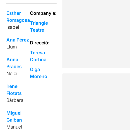
Esther
Companyia:
Romagosa
Triangle
Isabel
Teatre
Ana Pérez
Direcció:
Llum
Teresa
Anna
Cortina
Prades
Olga
Nelci
Moreno
Irene
Flotats
Bàrbara
Miguel
Galbán
Manuel