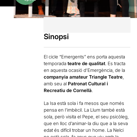
Sinopsi
El cicle “Emergents” ens porta aquesta
temporada
teatre de qualitat
. Es tracta
en aquesta ocasió d’Emergència, de la
companyia amateur Triangle Teatre
,
amb seu al
Patronat Cultural i
Recreatiu de Cornellà
.
La Isa està sola i fa mesos que només
pensa en l’imbècil. La Llum també està
sola, però visita el Pepe, el seu psicòleg,
que en lloc d’animar-la diu que a la seva
edat és difícil trobar un home. La Nelci
no està sola, fa anys que viu amb la