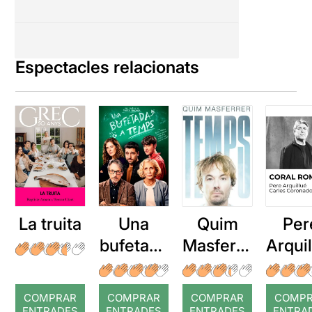
Espectacles relacionats
La truita
Una
Quim
Per
bufetada
Masferre
Arqui
a temps
r: Temps
: Cor
romp
COMPRAR
COMPRAR
COMPRAR
COMP
ENTRADES
ENTRADES
ENTRADES
ENTRA