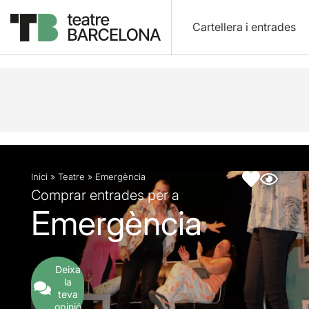
Cartellera i entrades
Descripció
Fitxa artística
Fotos i vídeos
Inici
»
Teatre
»
Emergència
Comprar entrades per a
Emergència
Deixa
la
teva
opinió