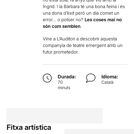
Íngrid. I la Bàrbara té una bona feina i és
una dona d’èxit però un dia comet un
error… o potser no?
Les coses mai no
són com semblen
.
Vine a L’Auditori a descobrir aquesta
companyia de teatre emergent amb un
futur prometedor.
Durada:
Idioma:
70
Català
minuts
Fitxa artística