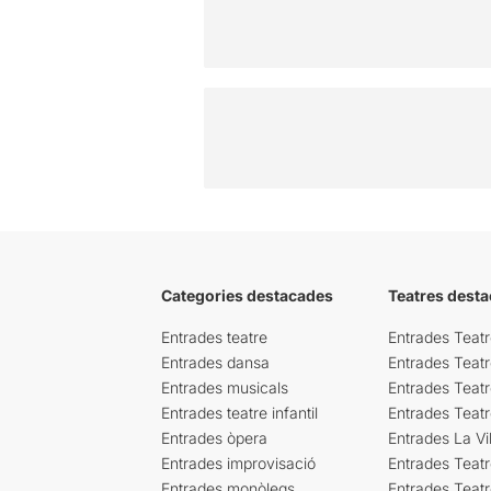
Categories destacades
Teatres desta
Entrades teatre
Entrades Teatr
Entrades dansa
Entrades Teat
Entrades musicals
Entrades Teatr
Entrades teatre infantil
Entrades Teat
Entrades òpera
Entrades La Vil
Entrades improvisació
Entrades Teat
Entrades monòlegs
Entrades Teatr