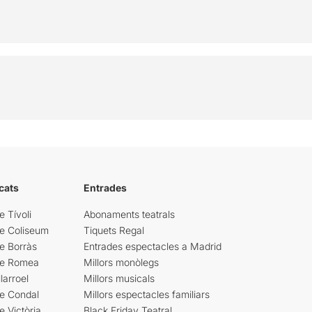
cats
Entrades
e Tívoli
Abonaments teatrals
re Coliseum
Tiquets Regal
e Borràs
Entrades espectacles a Madrid
re Romea
Millors monòlegs
larroel
Millors musicals
re Condal
Millors espectacles familiars
e Victòria
Black Friday Teatral