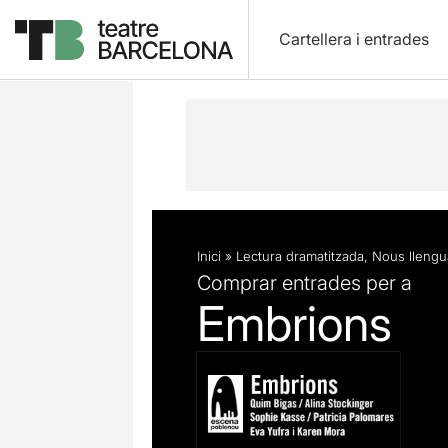
Cartellera i entrades
Descripció
Fitxa artística
Inici
»
Lectura dramatitzada
,
Nous llengu
Comprar entrades per a
Embrions