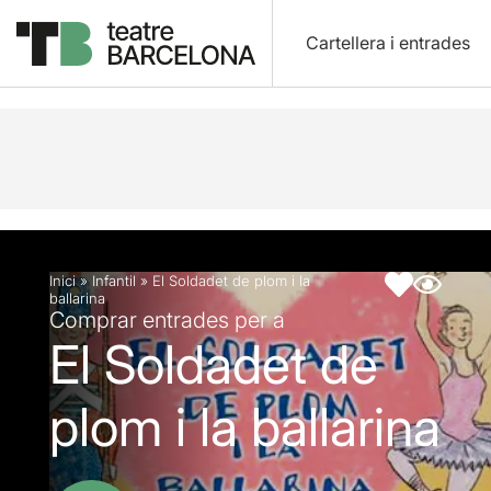
Cartellera i entrades
Descripció
Fitxa artística
Fotos i vídeos
Inici
»
Infantil
»
El Soldadet de plom i la
ballarina
Comprar entrades per a
El Soldadet de
plom i la ballarina