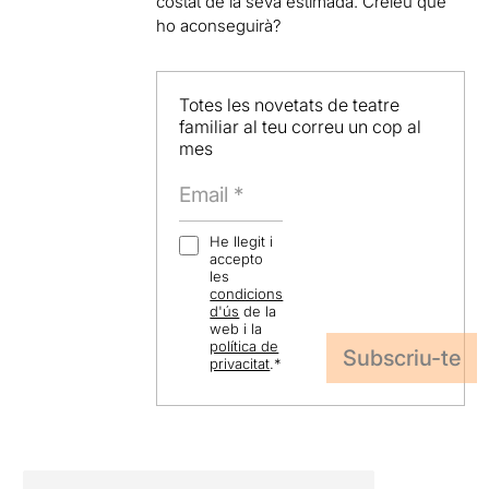
costat de la seva estimada. Creieu que
ho aconseguirà?
Totes les novetats de teatre
familiar al teu correu un cop al
mes
He llegit i
accepto
les
condicions
d'ús
de la
web i la
política de
privacitat
.
*