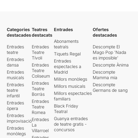
Categories
Teatres
Entrades
Ofertes
destacades
destacats
destacades
Abonaments
Entrades
Entrades
teatrals
Descompte El
teatre
Teatre
Mago Pop 'Nada
Tiquets Regal
Tívoli
es imposible'
Entrades
Entrades
dansa
Entrades
Descompte Ànima
espectacles a
Teatre
Entrades
Madrid
Descompte
Coliseum
musicals
Mamma mia
Millors monòlegs
Entrades
Entrades
Descompte
Millors musicals
Teatre
teatre
Germans de sang
Millors espectacles
Borràs
infantil
familiars
Entrades
Entrades
Black Friday
Teatre
òpera
Teatral
Romea
Entrades
Guanya entrades
Entrades
improvisació
de teatre gratis -
La
Entrades
concursos
Villarroel
monòlegs
Entrades