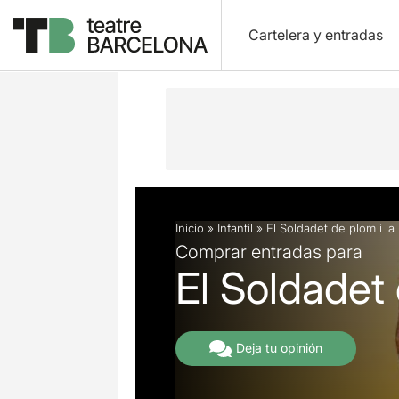
Cartelera y entradas
Descripción
Ficha artística
Fotos 
Inicio
»
Infantil
»
El Soldadet de plom i la 
Comprar entradas para
El Soldadet 
Deja tu opinión