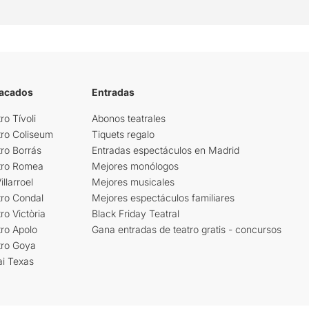
tacados
Entradas
ro Tívoli
Abonos teatrales
tro Coliseum
Tiquets regalo
ro Borrás
Entradas espectáculos en Madrid
tro Romea
Mejores monólogos
llarroel
Mejores musicales
tro Condal
Mejores espectáculos familiares
ro Victòria
Black Friday Teatral
ro Apolo
Gana entradas de teatro gratis - concursos
tro Goya
ai Texas