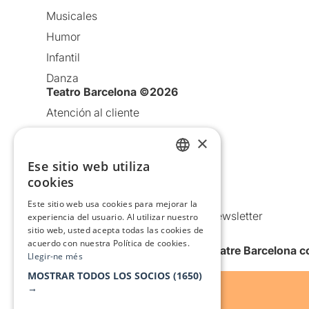
Musicales
Humor
Infantil
Danza
Teatro Barcelona ©2026
Atención al cliente
Aviso legal
×
Política de privacidad
Ese sitio web utiliza
CATALAN
Política de Cookies
cookies
SPANISH
Condiciones de uso
Este sitio web usa cookies para mejorar la
Comunicaciones comerciales y Newsletter
experiencia del usuario. Al utilizar nuestro
sitio web, usted acepta todas las cookies de
Anuncia’t
acuerdo con nuestra Política de cookies.
Quiero recibir la newsletter de Teatre Barcelona
Llegir-ne més
MOSTRAR TODOS LOS SOCIOS
(1650)
→