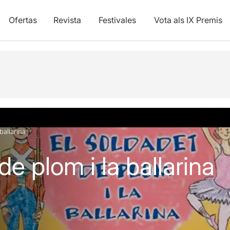
Ofertas
Revista
Festivales
Vota als IX Premis
y vídeos
ballarina
de plom i la ballarina