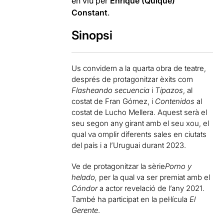
en viu per
Enrique (Quique)
Constant
.
Sinopsi
Us convidem a la quarta obra de teatre,
després de protagonitzar èxits com
Flasheando secuencia
i
Tipazos
, al
costat de Fran Gómez, i
Contenidos
al
costat de Lucho Mellera. Aquest serà el
seu segon any girant amb el seu xou, el
qual va omplir diferents sales en ciutats
del país i a l’Uruguai durant 2023.
Ve de protagonitzar la sèrie
Porno y
helado,
per la qual va ser premiat amb el
Cóndor
a actor revelació de l’any 2021.
També ha participat en la pel·lícula
El
Gerente
.