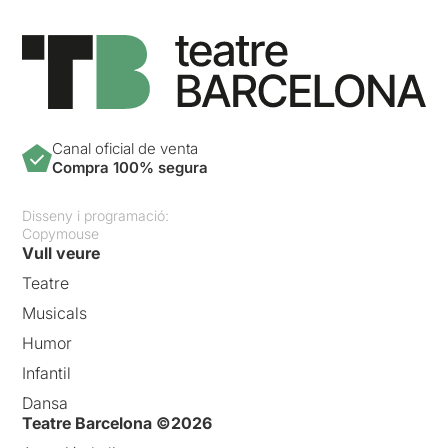
Canal oficial de venta
Compra 100% segura
Disseny i programació:
Copymouse
Vull veure
Teatre
Musicals
Humor
Infantil
Dansa
Teatre Barcelona ©2026