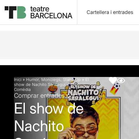
Cartellera i entrades
Descripció
Fitxa artística
Inici
»
Humor
,
Monòlegs
,
Stand Up
»
El
show de Nachito Saralegui
Comèdia
Comprar entrades per a
El show de
Nachito