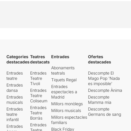
Categories
Teatres
Entrades
Ofertes
destacades
destacats
destacades
Abonaments
Entrades
Entrades
teatrals
Descompte El
teatre
Teatre
Mago Pop 'Nada
Tiquets Regal
Tívoli
es imposible'
Entrades
Entrades
dansa
Entrades
Descompte Ànima
espectacles a
Teatre
Entrades
Madrid
Descompte
Coliseum
musicals
Mamma mia
Millors monòlegs
Entrades
Entrades
Descompte
Millors musicals
Teatre
teatre
Germans de sang
Millors espectacles
Borràs
infantil
familiars
Entrades
Entrades
Black Friday
Teatre