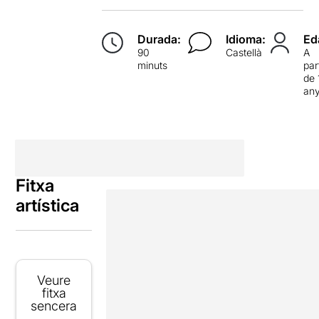
Durada:
Idioma:
Ed
90
Castellà
A
minuts
par
de 
an
Fitxa
artística
Veure
fitxa
sencera