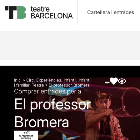
Cartellera i entrades
Descripció
Fitxa artística
Fotos i vídeos
Inici
»
Circ
,
Experiències
,
Infantil
,
Infantil
i familiar
,
Teatre
»
El professor Bromera
Comprar entrades per a
El professor
Bromera