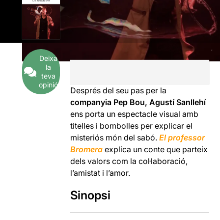
Deixa
la
teva
opinió
Després del seu pas per la
companyia Pep Bou, Agustí Sanllehí
ens porta un espectacle visual amb
titelles i bombolles per explicar el
misteriós món del sabó.
El professor
Bromera
explica un conte que parteix
dels valors com la col·laboració,
l’amistat i l’amor.
Sinopsi