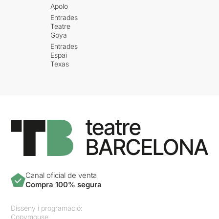
Apolo
Entrades
Teatre
Goya
Entrades
Espai
Texas
Canal oficial de venta
Compra 100% segura
Disseny i programació:
Copymouse