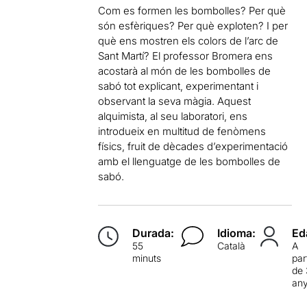
Com es formen les bombolles? Per què
són esfèriques? Per què exploten? I per
què ens mostren els colors de l’arc de
Sant Martí? El professor Bromera ens
acostarà al món de les bombolles de
sabó tot explicant, experimentant i
observant la seva màgia. Aquest
alquimista, al seu laboratori, ens
introdueix en multitud de fenòmens
físics, fruit de dècades d’experimentació
amb el llenguatge de les bombolles de
sabó.
Durada:
Idioma:
Ed
55
Català
A
minuts
par
de 
an