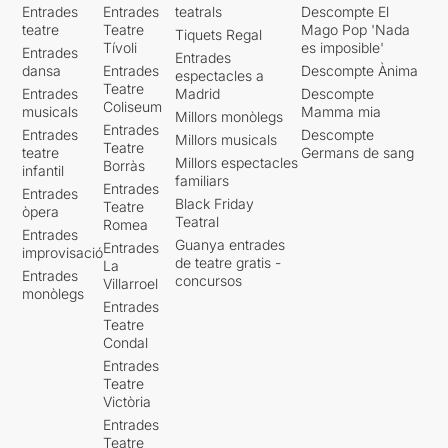
Entrades
Entrades
teatrals
Descompte El
teatre
Teatre
Mago Pop 'Nada
Tiquets Regal
Tívoli
es imposible'
Entrades
Entrades
dansa
Entrades
Descompte Ànima
espectacles a
Teatre
Entrades
Madrid
Descompte
Coliseum
musicals
Mamma mia
Millors monòlegs
Entrades
Entrades
Descompte
Millors musicals
Teatre
teatre
Germans de sang
Millors espectacles
Borràs
infantil
familiars
Entrades
Entrades
Black Friday
Teatre
òpera
Teatral
Romea
Entrades
Guanya entrades
Entrades
improvisació
de teatre gratis -
La
Entrades
concursos
Villarroel
monòlegs
Entrades
Teatre
Condal
Entrades
Teatre
Victòria
Entrades
Teatre