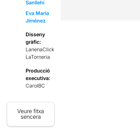
Sanllehí
Eva María
Jiménez
Disseny
gràfic:
LanenaClick
LaTorneria
Producció
executiva:
CarolBC
Veure fitxa
sencera