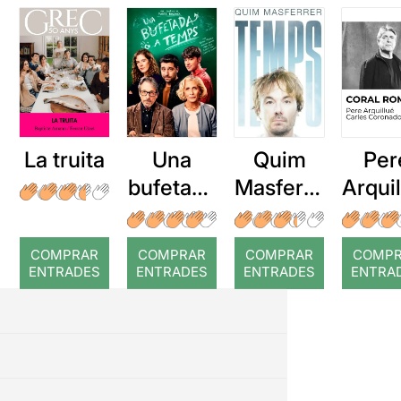
La truita
Una
Quim
Per
bufetada
Masferre
Arqui
a temps
r: Temps
: Cor
romp
COMPRAR
COMPRAR
COMPRAR
COMP
ENTRADES
ENTRADES
ENTRADES
ENTRA