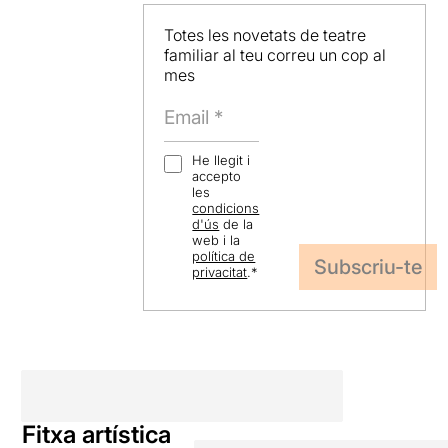
Totes les novetats de teatre
familiar al teu correu un cop al
mes
He llegit i
accepto
les
condicions
d'ús
de la
web i la
política de
privacitat
.
*
Fitxa artística