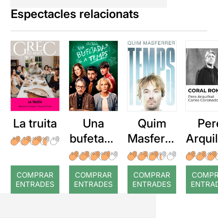
Espectacles relacionats
La truita
Una
Quim
Per
bufetada
Masferre
Arqui
a temps
r: Temps
: Cor
romp
COMPRAR
COMPRAR
COMPRAR
COMP
ENTRADES
ENTRADES
ENTRADES
ENTRA