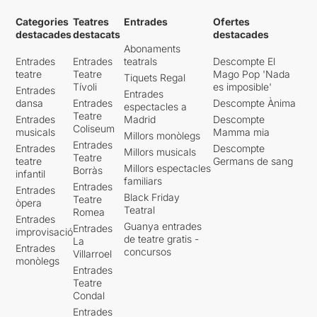
Categories
Teatres
Entrades
Ofertes
destacades
destacats
destacades
Abonaments
Entrades
Entrades
teatrals
Descompte El
teatre
Teatre
Mago Pop 'Nada
Tiquets Regal
Tívoli
es imposible'
Entrades
Entrades
dansa
Entrades
Descompte Ànima
espectacles a
Teatre
Entrades
Madrid
Descompte
Coliseum
musicals
Mamma mia
Millors monòlegs
Entrades
Entrades
Descompte
Millors musicals
Teatre
teatre
Germans de sang
Millors espectacles
Borràs
infantil
familiars
Entrades
Entrades
Black Friday
Teatre
òpera
Teatral
Romea
Entrades
Guanya entrades
Entrades
improvisació
de teatre gratis -
La
Entrades
concursos
Villarroel
monòlegs
Entrades
Teatre
Condal
Entrades