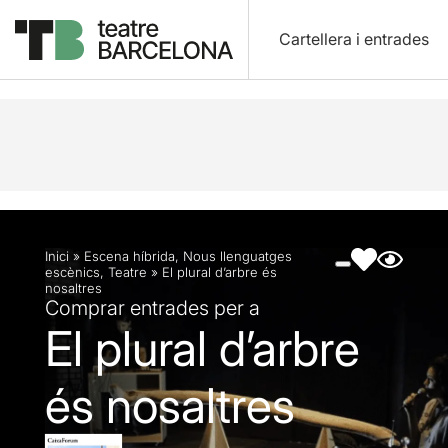
Cartellera i entrades
Descripció
Fitxa artística
Fotos i vídeos
Inici
»
Escena híbrida
,
Nous llenguatges
escènics
,
Teatre
»
El plural d’arbre és
nosaltres
Comprar entrades per a
El plural d’arbre
és nosaltres