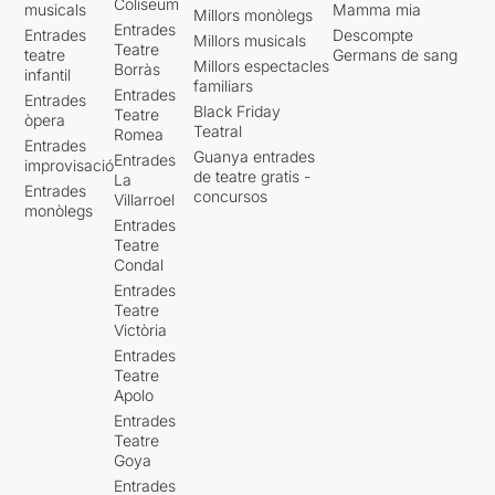
Coliseum
musicals
Mamma mia
Millors monòlegs
Entrades
Entrades
Descompte
Millors musicals
Teatre
teatre
Germans de sang
Millors espectacles
Borràs
infantil
familiars
Entrades
Entrades
Black Friday
Teatre
òpera
Teatral
Romea
Entrades
Guanya entrades
Entrades
improvisació
de teatre gratis -
La
Entrades
concursos
Villarroel
monòlegs
Entrades
Teatre
Condal
Entrades
Teatre
Victòria
Entrades
Teatre
Apolo
Entrades
Teatre
Goya
Entrades