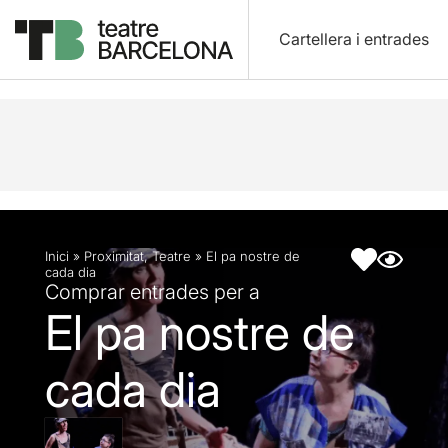
Cartellera i entrades
Descripció
Fitxa artística
Fotos i vídeos
Inici
»
Proximitat
,
Teatre
»
El pa nostre de
cada dia
Comprar entrades per a
El pa nostre de
cada dia