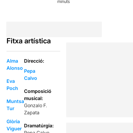
minuts
Fitxa artística
Alma
Direcció:
Alonso
Pepa
Calvo
Eva
Poch
Composició
musical:
Muntsa
Gonzalo F.
Tur
Zapata
Glòria
Dramatúrgia:
Viguer
Pepa Calvo