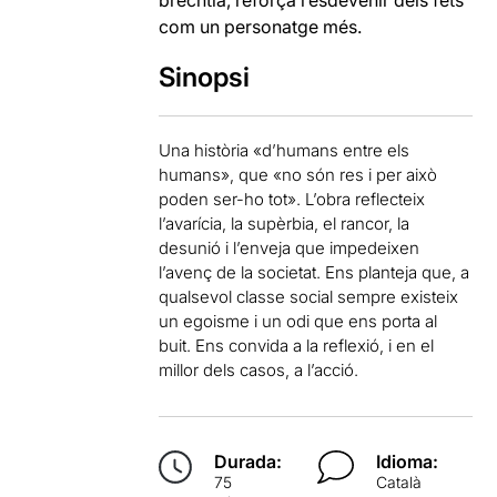
brechtià, reforça l’esdevenir dels fets
com un personatge més.
Sinopsi
Una història «d’humans entre els
humans», que «no són res i per això
poden ser-ho tot». L’obra reflecteix
l’avarícia, la supèrbia, el rancor, la
desunió i l’enveja que impedeixen
l’avenç de la societat. Ens planteja que, a
qualsevol classe social sempre existeix
un egoisme i un odi que ens porta al
buit. Ens convida a la reflexió, i en el
millor dels casos, a l’acció.
Durada:
Idioma:
75
Català