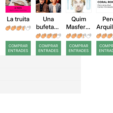
La truita
Una
Quim
Per
bufetada
Masferre
Arqui
a temps
r: Temps
: Cor
romp
COMPRAR
COMPRAR
COMPRAR
COMP
ENTRADES
ENTRADES
ENTRADES
ENTRA