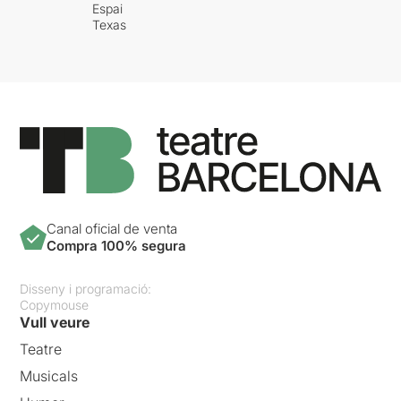
Espai
Texas
Canal oficial de venta
Compra 100% segura
Disseny i programació:
Copymouse
Vull veure
Teatre
Musicals