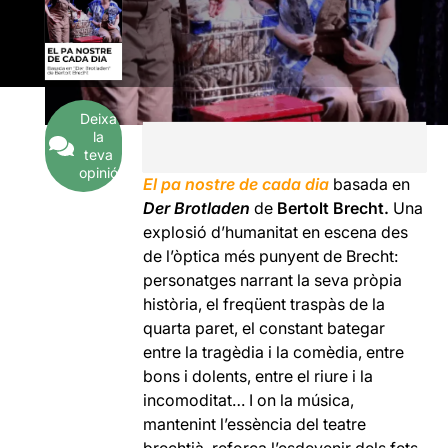
Deixa
la
teva
opinió
El pa nostre de cada dia
basada en
Der Brotladen
de
Bertolt Brecht.
Una
explosió d’humanitat en escena des
de l’òptica més punyent de Brecht:
personatges narrant la seva pròpia
història, el freqüent traspàs de la
quarta paret, el constant bategar
entre la tragèdia i la comèdia, entre
bons i dolents, entre el riure i la
incomoditat… I on la música,
mantenint l’essència del teatre