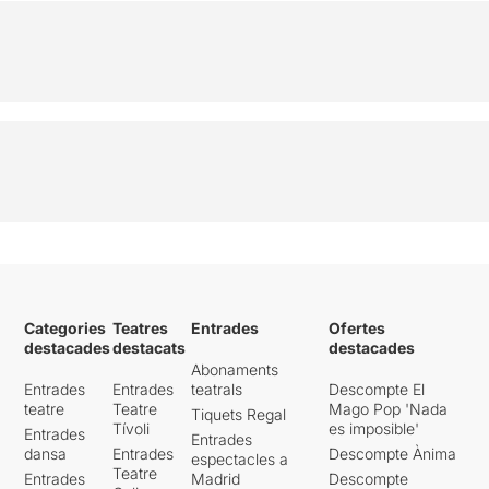
Categories
Teatres
Entrades
Ofertes
destacades
destacats
destacades
Abonaments
Entrades
Entrades
teatrals
Descompte El
teatre
Teatre
Mago Pop 'Nada
Tiquets Regal
Tívoli
es imposible'
Entrades
Entrades
dansa
Entrades
Descompte Ànima
espectacles a
Teatre
Entrades
Madrid
Descompte