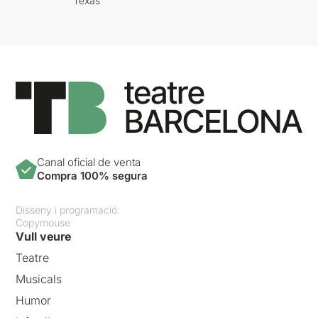
Texas
Canal oficial de venta
Compra 100% segura
Disseny i programació:
Copymouse
Vull veure
Teatre
Musicals
Humor