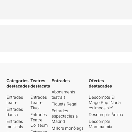
Categories
Teatres
Entrades
Ofertes
destacades
destacats
destacades
Abonaments
Entrades
Entrades
teatrals
Descompte El
teatre
Teatre
Mago Pop 'Nada
Tiquets Regal
Tívoli
es imposible'
Entrades
Entrades
dansa
Entrades
Descompte Ànima
espectacles a
Teatre
Entrades
Madrid
Descompte
Coliseum
musicals
Mamma mia
Millors monòlegs
Entrades