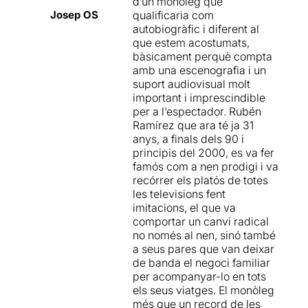
missatge. Una aposta
d’un monòleg que
Recordem, un nen amb
arriscada de
SalaFlyhard
Josep OS
qualificaria com
jaqueta lluenta de color blau
que, de nou, ha tornat a
autobiogràfic i diferent al
i unes ulleretes. Tenia i té, un
donar a la diana.
que estem acostumats,
any més d'edat que la
bàsicament perquè compta
nostra filla. Quan ella jugava
Més informació (en
amb una escenografia i un
amb nines, Rubén ja anava
castellà) a Somnis de teatre
suport audiovisual molt
pels platós de televisió i
important i imprescindible
viatjava sovint a Madrid. No
per a l’espectador. Rubén
tenia amics, no podia seguir
Ramírez que ara té ja 31
el curs escolar amb
anys, a finals dels 90 i
normalitat, no podia- signat
principis del 2000, es va fer
per contracte- jugar a futbol
famós com a nen prodigi i va
....
recórrer els platós de totes
les televisions fent
Rubén Ramírez
havia jugat
imitacions, el que va
sempre a imitar les veus que
comportar un canvi radical
escoltava per la ràdio,
de
no només al nen, sinó també
gran volia fer riure als altres
a seus pares que van deixar
amb aquestes imitacions.
de banda el negoci familiar
Era el seu somni
. Dels 8 als
per acompanyar-lo en tots
12 anys Rubén va complir el
els seus viatges. El monòleg
seu somni, era una estrella
més que un record de les
de la televisió.