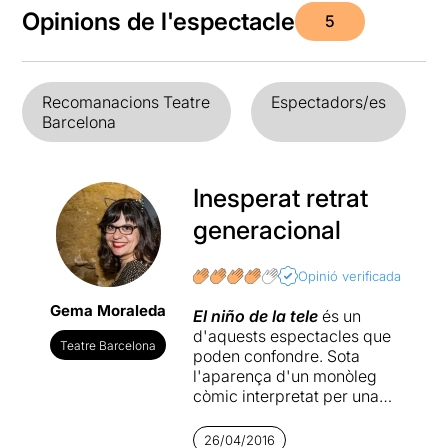
Opinions de l'espectacle
5
Recomanacions Teatre
Espectadors/es
Barcelona
Inesperat retrat
generacional
Opinió verificada
Gema Moraleda
El niño de la tele
és un
d'aquests espectacles que
Teatre Barcelona
poden confondre. Sota
l'aparença d'un monòleg
còmic interpretat per una
antiga estrella infantil ja
oblidada, s'amaga un
26/04/2016