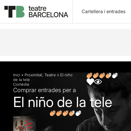
Cartellera i entrades
Descripció
Fitxa artística
Fotos i vídeos
Opin
Inici
»
Proximitat
,
Teatre
»
El niño
de la tele
Comèdia
Comprar entrades per a
El niño de la tele