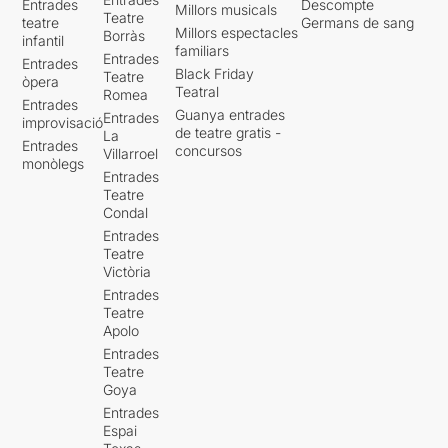
Entrades
Descompte
Millors musicals
Teatre
teatre
Germans de sang
Millors espectacles
Borràs
infantil
familiars
Entrades
Entrades
Black Friday
Teatre
òpera
Teatral
Romea
Entrades
Guanya entrades
Entrades
improvisació
de teatre gratis -
La
Entrades
concursos
Villarroel
monòlegs
Entrades
Teatre
Condal
Entrades
Teatre
Victòria
Entrades
Teatre
Apolo
Entrades
Teatre
Goya
Entrades
Espai