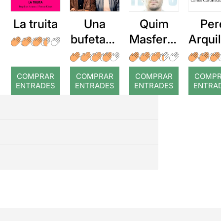
La truita
Una
Quim
Per
bufetada
Masferre
Arqui
a temps
r: Temps
: Cor
romp
COMPRAR
COMPRAR
COMPRAR
COMP
ENTRADES
ENTRADES
ENTRADES
ENTRA