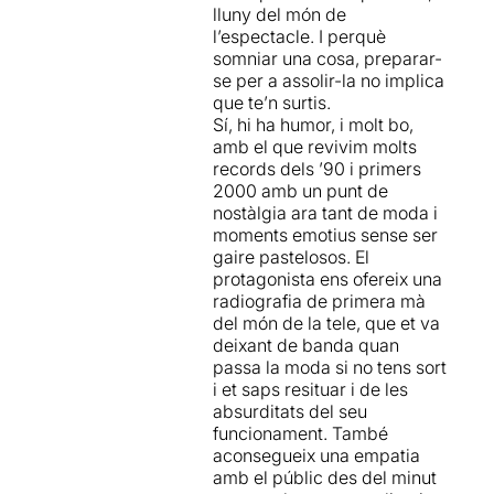
lluny del món de
ens fa sentir.
l’espectacle. I perquè
somniar una cosa, preparar-
Estarà a la Flyhard fins al 7
se per a assolir-la no implica
de novembre
, i si aneu,
que te’n surtis.
descobrireu que en
Xavi
Sí, hi ha humor, i molt bo,
Gardés
, el "noi" que ens
amb el que revivim molts
dóna les entrades i està a la
records dels ’90 i primers
taula de so i que ja coneixem
2000 amb un punt de
com a actor, també sap fer
nostàlgia ara tant de moda i
imitacions .....
moments emotius sense ser
gaire pastelosos. El
Si desitgeu llegir l'apunt
protagonista ens ofereix una
sencer, només heu de clicar
radiografia de primera mà
AQUÍ
del món de la tele, que et va
deixant de banda quan
passa la moda si no tens sort
i et saps resituar i de les
absurditats del seu
funcionament. També
aconsegueix una empatia
amb el públic des del minut