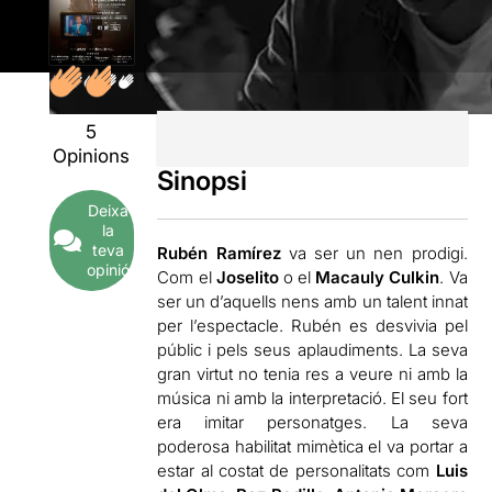
5
Opinions
Sinopsi
Deixa
la
teva
Rubén Ramírez
va ser un nen prodigi.
opinió
Com el
Joselito
o el
Macauly Culkin
. Va
ser un d’aquells nens amb un talent innat
per l’espectacle. Rubén es desvivia pel
públic i pels seus aplaudiments. La seva
gran virtut no tenia res a veure ni amb la
música ni amb la interpretació. El seu fort
era imitar personatges. La seva
poderosa habilitat mimètica el va portar a
estar al costat de personalitats com
Luis