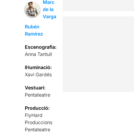
Marc
de la
Varga
Rubén
Ramírez
Escenografia:
Anna Tantull
Il·luminació:
Xavi Gardés
Vestuari:
Pentateatre
Producció:
FlyHard
Produccions
Pentateatre