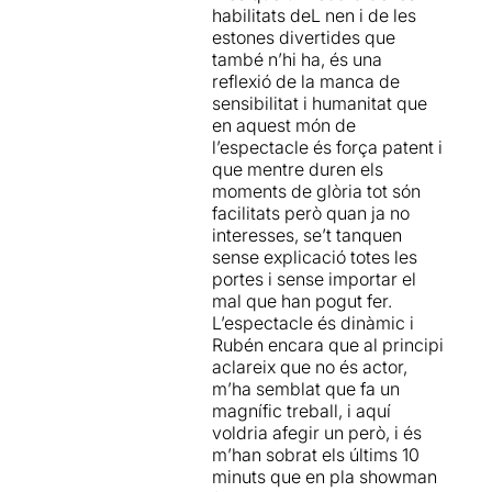
habilitats deL nen i de les
estones divertides que
Però després va despertar,
també n’hi ha, és una
el somni es va acabar i va
reflexió de la manca de
començar la seva lluita per
sensibilitat i humanitat que
aconseguir tornar a les
en aquest món de
càmeres, als focus, als
l’espectacle és força patent i
aplaudiments del públic, .....
que mentre duren els
moments de glòria tot són
Un monòleg que s'acosta
facilitats però quan ja no
al teatre documental
, una
interesses, se’t tanquen
reflexió vital sobre el que ha
sense explicació totes les
estat la seva vida fins ara,
portes i sense importar el
un intentar entendre
mal que han pogut fer.
perquè va creure que
L’espectacle és dinàmic i
davant seu s'havia obert la
Rubén encara que al principi
porta de l'èxit i de la fama,
aclareix que no és actor,
quan només havia estat un
m’ha semblat que fa un
miratge temporal
.
magnífic treball, i aquí
voldria afegir un però, i és
I una reflexió obligada a la
m’han sobrat els últims 10
insensibilitat de les
minuts que en pla showman
persones que maneguen el