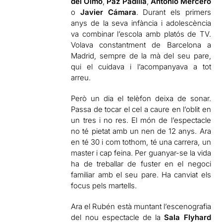
del Olmo
,
Paz Padilla
,
Antonio Mercero
o
Javier Cámara
. Durant els primers
anys de la seva infància i adolescència
va combinar l’escola amb platós de TV.
Volava constantment de Barcelona a
Madrid, sempre de la mà del seu pare,
qui el cuidava i l’acompanyava a tot
arreu.
Però un dia el telèfon deixa de sonar.
Passa de tocar el cel a caure en l’oblit en
un tres i no res. El món de l’espectacle
no té pietat amb un nen de 12 anys. Ara
en té 30 i com tothom, té una carrera, un
master i cap feina. Per guanyar-se la vida
ha de treballar de fuster en el negoci
familiar amb el seu pare. Ha canviat els
focus pels martells.
Ara el Rubén està muntant l’escenografia
del nou espectacle de la
Sala Flyhard